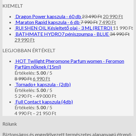
KIEMELT
Dragon Power kapszula - 60 db
23 490
Ft
20 990
Ft
Maraton Rapid kapszula - 6 db
7 990
Ft
7 490
Ft
RUI SHEN OIL Késleltető olaj - 3 ML (RETRO)
11 990
Ft
BATHMATE HYDRO7 péniszpumpa - BLUE
34 990
Ft
29 990
Ft
LEGJOBBAN ÉRTÉKELT
HOT Twilight Pheromone Parfum women - Feromon
Parfüm nőknek (15ml)
Értékelés:
5.00
/ 5
8 990
Ft
6 990
Ft
Tornado+ kapszula - (2db)
Értékelés:
5.00
/ 5
5 290
Ft
–
49 000
Ft
Full Contact kapszula (4db)
Értékelés:
5.00
/ 5
4 990
Ft
–
21 950
Ft
Rólunk
Biztonságos és engedélyezett természetes alapanyagú étrend-