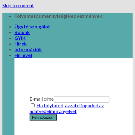
Skip to content
Folyamatos mennyiségi kedvezmények!
Ügyfélszolgálat
Rólunk
GYIK
Hírek
Információk
Hírlevél
E-mail címe
Ha folytatod, azzal elfogadod az
adatvédelmi irányelvet