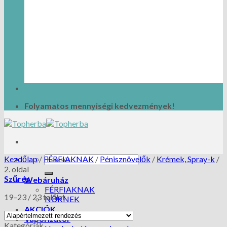
Folyamatos mennyiségi kedvezmények!
Kezdőlap
/
FÉRFIAKNAK
/
Pénisznövelők
/
Krémek, Spray-k
/
2. oldal
Szűrés
Webáruház
FÉRFIAKNAK
19–23 / 23 találat
NŐKNEK
AKCIÓK
Vaporizátor
Kategóriák