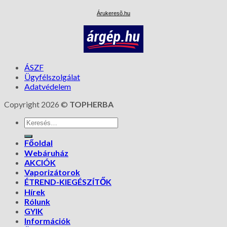
Árukeresõ.hu
ÁSZF
Ügyfélszolgálat
Adatvédelem
Copyright 2026 ©
TOPHERBA
Főoldal
Webáruház
AKCIÓK
Vaporizátorok
ÉTREND-KIEGÉSZÍTŐK
Hírek
Rólunk
GYIK
Információk