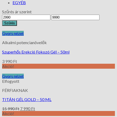
EGYÉB
Szűrés ár szerint
Szűrés
Gyors nézet
Alkalmi potencianövelők
Szuperhős Erekció Fokozó Gél – 50ml
3 990
Ft
Akció!
Gyors nézet
Elfogyott
FÉRFIAKNAK
TITÁN GÉL GOLD – 50 ML
15 990
Ft
7 990
Ft
Akció!