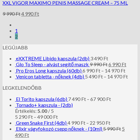
XXL VIGOR MAXIMO PENIS MASSAGE CREAM – 75 ML
9 990
Ft
4 990
Ft
1
2
LEGÚJABB
eXXTREME Libido kapszula (2db)
3 490
Ft
Glo To Sleep - alvást segítő maszk
9 990
Ft
6 990
Ft
Pro Eros Long kapszula (60db)
6 990
Ft
–
14 970
Ft
Venicon tabletta - nőknek (4db)
5 490
Ft
–
14 970
Ft
LEGKELENDŐBB
El Torito kapszula (6db)
7 490
Ft
–
67 900
Ft
Tornado+ kapszula - (2db)
Értékelés:
5.00
/ 5
5 290
Ft
–
49 000
Ft
Green Snake First (4db)
4 990
Ft
–
22 950
Ft
Elixir vágyfokozó csepp nőknek - (10ml)
5 990
Ft
5
490
Ft