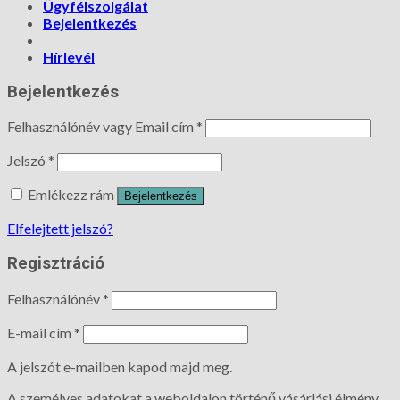
Ügyfélszolgálat
Bejelentkezés
Hírlevél
Bejelentkezés
Felhasználónév vagy Email cím
*
Jelszó
*
Emlékezz rám
Bejelentkezés
Elfelejtett jelszó?
Regisztráció
Felhasználónév
*
E-mail cím
*
A jelszót e-mailben kapod majd meg.
A személyes adatokat a weboldalon történő vásárlási élmény