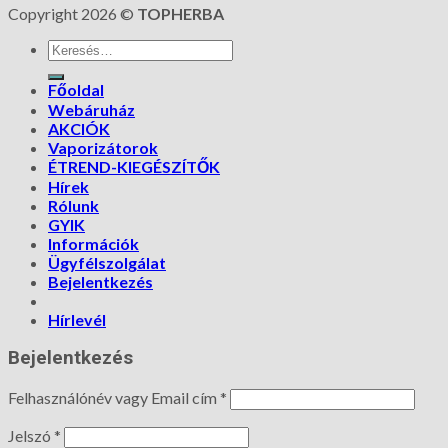
Copyright 2026 ©
TOPHERBA
Főoldal
Webáruház
AKCIÓK
Vaporizátorok
ÉTREND-KIEGÉSZÍTŐK
Hírek
Rólunk
GYIK
Információk
Ügyfélszolgálat
Bejelentkezés
Hírlevél
Bejelentkezés
Felhasználónév vagy Email cím
*
Jelszó
*