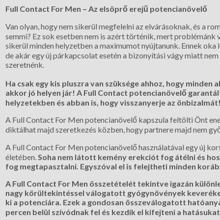
Full Contact For Men – Az elsöprő erejű potencianövelő
Van olyan, hogy nem sikerül megfelelni az elvárásoknak, és a ro
semmi? Ez sok esetben nem is azért történik, mert problémánk
sikerül minden helyzetben a maximumot nyújtanunk. Ennek oka l
de akár egy új párkapcsolat esetén a bizonyítási vágy miatt nem 
szeretnénk.
Ha csak egy kis pluszra van szüksége ahhoz, hogy minden a
akkor jó helyen jár! A Full Contact potencianövelő garantá
helyzetekben és abban is, hogy visszanyerje az önbizalmát
A Full Contact For Men potencianövelő kapszula feltölti Önt ene
diktálhat majd szeretkezés közben, hogy partnere majd nem győ
A Full Contact For Men potencianövelő használatával egy új kor
életében.
Soha nem látott kemény erekciót fog átélni és ho
fog megtapasztalni. Egyszóval el is felejtheti minden koráb
A Full Contact For Men összetételét tekintve igazán külön
nagy körültekintéssel válogatott gyógynövények keveréke,
ki a potenciára. Ezek a gondosan összeválogatott hatóany
percen belül szívódnak fel és kezdik el kifejteni a hatásukat