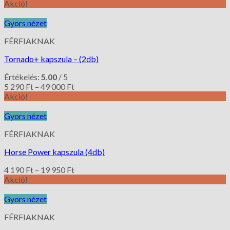
Akció!
Gyors nézet
FÉRFIAKNAK
Tornado+ kapszula – (2db)
Értékelés:
5.00
/ 5
5 290
Ft
–
49 000
Ft
Akció!
Gyors nézet
FÉRFIAKNAK
Horse Power kapszula (4db)
4 190
Ft
–
19 950
Ft
Akció!
Gyors nézet
FÉRFIAKNAK