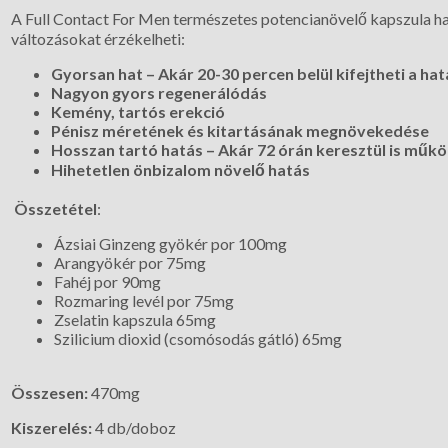
A Full Contact For Men természetes potencianövelő kapszula has
változásokat érzékelheti:
Gyorsan hat – Akár 20-30 percen belül kifejtheti a ha
Nagyon gyors regenerálódás
Kemény, tartós erekció
Pénisz méretének és kitartásának megnövekedése
Hosszan tartó hatás – Akár 72 órán keresztül is műk
Hihetetlen önbizalom növelő hatás
Összetétel
:
Ázsiai Ginzeng gyökér por 100mg
Arangyökér por 75mg
Fahéj por 90mg
Rozmaring levél por 75mg
Zselatin kapszula 65mg
Szilicium dioxid (csomósodás gátló) 65mg
Összesen:
470mg
Kiszerelés:
4 db/doboz