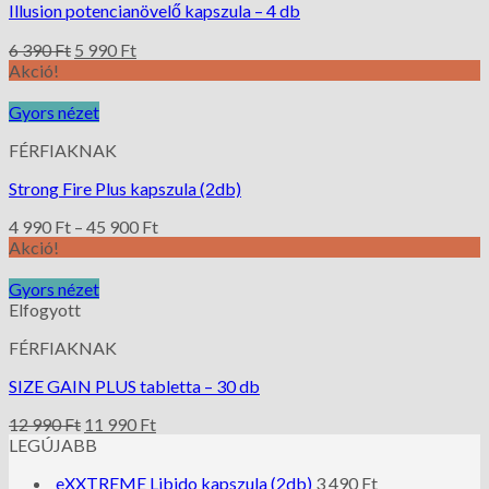
Illusion potencianövelő kapszula – 4 db
6 390
Ft
5 990
Ft
Akció!
Gyors nézet
FÉRFIAKNAK
Strong Fire Plus kapszula (2db)
4 990
Ft
–
45 900
Ft
Akció!
Gyors nézet
Elfogyott
FÉRFIAKNAK
SIZE GAIN PLUS tabletta – 30 db
12 990
Ft
11 990
Ft
LEGÚJABB
eXXTREME Libido kapszula (2db)
3 490
Ft