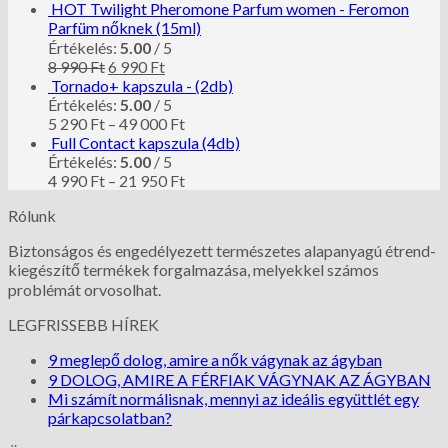
HOT Twilight Pheromone Parfum women - Feromon
Parfüm nőknek (15ml)
Értékelés:
5.00
/ 5
8 990
Ft
6 990
Ft
Tornado+ kapszula - (2db)
Értékelés:
5.00
/ 5
5 290
Ft
–
49 000
Ft
Full Contact kapszula (4db)
Értékelés:
5.00
/ 5
4 990
Ft
–
21 950
Ft
Rólunk
Biztonságos és engedélyezett természetes alapanyagú étrend-
kiegészítő termékek forgalmazása, melyekkel számos
problémát orvosolhat.
LEGFRISSEBB HÍREK
9 meglepő dolog, amire a nők vágynak az ágyban
9 DOLOG, AMIRE A FÉRFIAK VÁGYNAK AZ ÁGYBAN
Mi számít normálisnak, mennyi az ideális együttlét egy
párkapcsolatban?