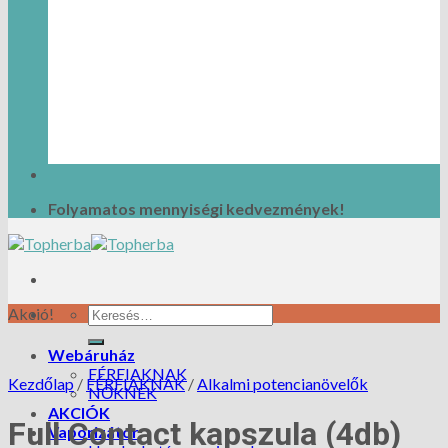
Folyamatos mennyiségi kedvezmények!
Akció!
Webáruház
FÉRFIAKNAK
Kezdőlap
/
FÉRFIAKNAK
/
Alkalmi potencianövelők
NŐKNEK
AKCIÓK
Full Contact kapszula (4db)
Vaporizátor