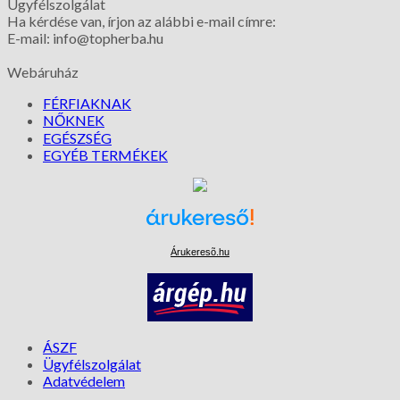
Ügyfélszolgálat
Ha kérdése van, írjon az alábbi e-mail címre:
E-mail: info@topherba.hu
Webáruház
FÉRFIAKNAK
NŐKNEK
EGÉSZSÉG
EGYÉB TERMÉKEK
Árukeresõ.hu
ÁSZF
Ügyfélszolgálat
Adatvédelem