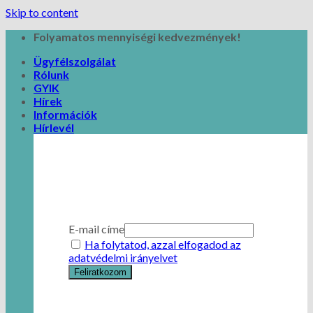
Skip to content
Folyamatos mennyiségi kedvezmények!
Ügyfélszolgálat
Rólunk
GYIK
Hírek
Információk
Hírlevél
E-mail címe
Ha folytatod, azzal elfogadod az
adatvédelmi irányelvet