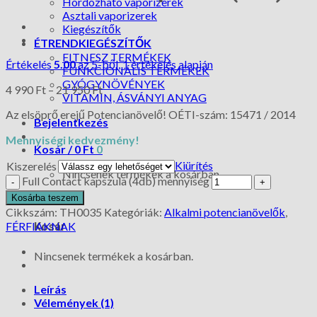
Hordozható vaporizerek
Asztali vaporizerek
Kiegészítők
ÉTRENDKIEGÉSZÍTŐK
FITNESZ TERMÉKEK
Értékelés
5.00
az 5-ből,
1
értékelés alapján
FUNKCIONÁLIS TERMÉKEK
GYÓGYNÖVÉNYEK
4 990
Ft
–
21 950
Ft
VITAMIN, ÁSVÁNYI ANYAG
Az elsöprő erejű Potencianövelő! OÉTI-szám: 15471 / 2014
Bejelentkezés
Mennyiségi kedvezmény!
Kosár /
0
Ft
0
Kiürítés
Kiszerelés
Nincsenek termékek a kosárban.
Full Contact kapszula (4db) mennyiség
0
Kosárba teszem
Cikkszám:
TH0035
Kategóriák:
Alkalmi potencianövelők
,
FÉRFIAKNAK
Kosár
Nincsenek termékek a kosárban.
Leírás
Vélemények (1)