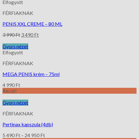
Elfogyott
FÉRFIAKNAK
PENIS XXL CREME – 80 ML
3 990
Ft
3 490
Ft
Gyors nézet
Elfogyott
FÉRFIAKNAK
MEGA PENIS krém – 75ml
4 990
Ft
Akció!
Gyors nézet
FÉRFIAKNAK
Pertinax kapszula (4db)
5 490
Ft
–
24 950
Ft