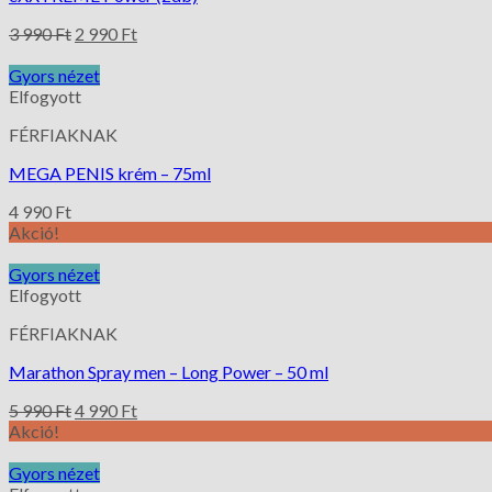
3 990
Ft
2 990
Ft
Gyors nézet
Elfogyott
FÉRFIAKNAK
MEGA PENIS krém – 75ml
4 990
Ft
Akció!
Gyors nézet
Elfogyott
FÉRFIAKNAK
Marathon Spray men – Long Power – 50 ml
5 990
Ft
4 990
Ft
Akció!
Gyors nézet