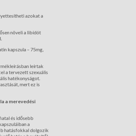
ettesítheti azokat a
sen növeli a libídót
.
atin kapszula – 75mg,
rmékleírásban leírtak
l a tervezett szexuális
ális hatékonyságot.
asztását, mert ez is
la a merevedési
iatal és idősebb
kapszuláiban a
b hatásfokkal dolgozik