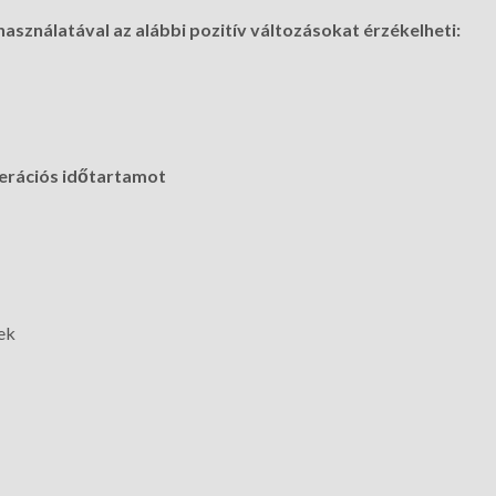
sználatával az alábbi pozitív változásokat érzékelheti:
nerációs időtartamot
sek