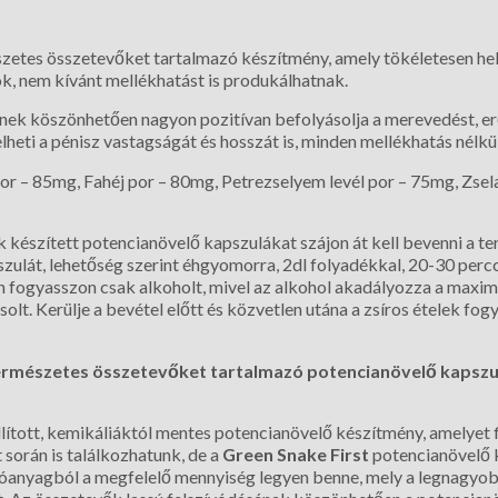
etes összetevőket tartalmazó készítmény, amely tökéletesen hely
ok, nem kívánt mellékhatást is produkálhatnak.
nek köszönhetően nagyon pozitívan befolyásolja a merevedést, erő
eti a pénisz vastagságát és hosszát is, minden mellékhatás nélkül
r – 85mg, Fahéj por – 80mg, Petrezselyem levél por – 75mg, Zsel
k készített potencianövelő kapszulákat szájon át kell bevenni a te
ulát, lehetőség szerint éhgyomorra, 2dl folyadékkal, 20-30 percce
 fogyasszon csak alkoholt, mivel az alkohol akadályozza a maxim
t. Kerülje a bevétel előtt és közvetlen utána a zsíros ételek fogy
természetes összetevőket tartalmazó potencianövelő kapszu
ított, kemikáliáktól mentes potencianövelő készítmény, amelyet f
 során is találkozhatunk, de a
Green Snake First
potencianövelő 
óanyagból a megfelelő mennyiség legyen benne, mely a legnagyob