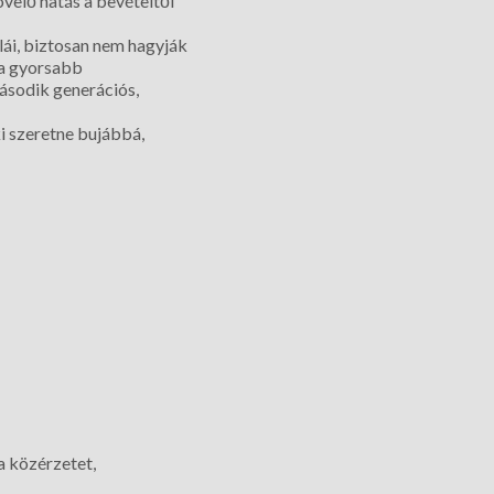
velő hatás a bevételtől
ái, biztosan nem hagyják
 a gyorsabb
ásodik generációs,
i szeretne bujábbá,
a közérzetet,