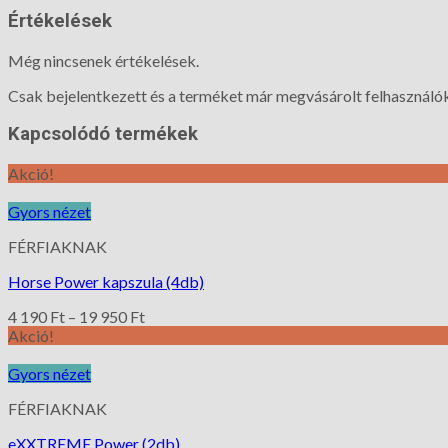
Értékelések
Még nincsenek értékelések.
Csak bejelentkezett és a terméket már megvásárolt felhasználók
Kapcsolódó termékek
Akció!
Gyors nézet
FÉRFIAKNAK
Horse Power kapszula (4db)
4 190
Ft
–
19 950
Ft
Akció!
Gyors nézet
FÉRFIAKNAK
eXXTREME Power (2db)