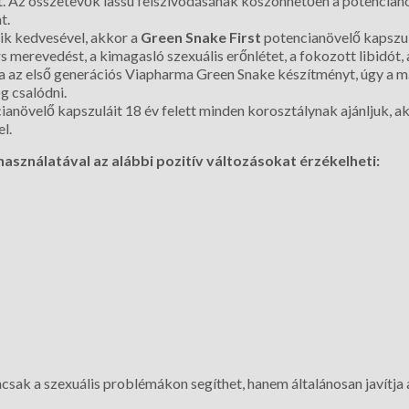
ót. Az összetevők lassú felszívódásának köszönhetően a potencianö
t.
yik kedvesével, akkor a
Green Snake First
potencianövelő kapszul
s merevedést, a kimagasló szexuális erőnlétet, a fokozott libidót,
 az első generációs Viapharma Green Snake készítményt, úgy a m
 csalódni.
növelő kapszuláit 18 év felett minden korosztálynak ajánljuk, ak
l.
sználatával az alábbi pozitív változásokat érzékelheti:
sak a szexuális problémákon segíthet, hanem általánosan javítja 