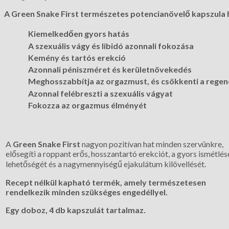
A Green Snake First természetes potencianövelő kapszula ha
Kiemelkedően gyors hatás
A szexuális vágy és libidó azonnali fokozása
Kemény és tartós erekció
Azonnali péniszméret és kerületnövekedés
Meghosszabbítja az orgazmust, és csökkenti a rege
Azonnal felébreszti a szexuális vágyat
Fokozza az orgazmus élményét
A
Green Snake First
nagyon pozitívan hat minden szervünkre,
elősegíti a roppant erős, hosszantartó erekciót, a gyors ismétlé
lehetőségét és a nagymennyiségű ejakulátum kilövellését.
Recept nélkül kapható termék, amely természetesen
rendelkezik minden szükséges engedéllyel.
Egy doboz, 4 db kapszulát tartalmaz.