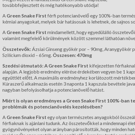
továbbfejlesztett és még hatékonyabb utódja!
A
Green Snake First
férfi potencianövelő egy 100%-ban termész
kémiai anyagokat, melyek bár hatásosak is lehetnek, de sajnos s
A
Green Snake First
mindamellett, hogy egyedülálló összetevői
valamint megfelelő körülmények között szemmel láthatóan növelh
Összetevők:
Ázsiai Ginseng gyökér por – 90mg, Aranygyökér po
Szilícium dioxid – 65mg.
Összesen: 470mg
Szedési útmutató: A Green Snake First
kifejezetten férfiakna
alapján. A legjobb eredmény elérése érdekében vegyen be 1 kapsz
együttlét előtt. A maximális eredményhez korlátozott mértékben
Kúraszerű alkalmazás esetén 3 naponta 1 kapszula bevétele javasol
nagyban befolyásolhatja a potencianövelő hatást.
Miért is olyan eredményes a Green Snake First 100%-ban 
problémák és potencianövelés kezelésében?
A
Green Snake First
egy olyan természetes anyagokból összeáll
férfiaknak is ajánlani tudunk. Az összetevőkkel a mindennapi élet
gyógynövényeket olyan arányban párosították, hogy minden hat