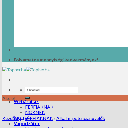
Folyamatos mennyiségi kedvezmények!
Akció!
Webáruház
FÉRFIAKNAK
NŐKNEK
AKCIÓK
Kezdőlap
/
FÉRFIAKNAK
/
Alkalmi potencianövelők
Vaporizátor