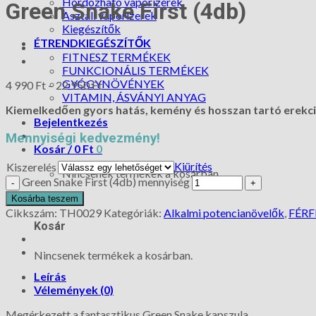
Hordozható vaporizerek
Green Snake First (4db)
Asztali vaporizerek
Kiegészítők
ÉTRENDKIEGÉSZÍTŐK
FITNESZ TERMÉKEK
FUNKCIONÁLIS TERMÉKEK
GYÓGYNÖVÉNYEK
4 990
Ft
–
22 950
Ft
VITAMIN, ÁSVÁNYI ANYAG
Kiemelkedően gyors hatás, kemény és hosszan tartó erekci
Bejelentkezés
Mennyiségi kedvezmény!
Kosár /
0
Ft
0
Kiürítés
Kiszerelés
Nincsenek termékek a kosárban.
Green Snake First (4db) mennyiség
0
Kosárba teszem
Cikkszám:
TH0029
Kategóriák:
Alkalmi potencianövelők
,
FÉR
Kosár
Nincsenek termékek a kosárban.
Leírás
Vélemények (0)
Megérkezett a fantasztikus Green Snake kapszula,