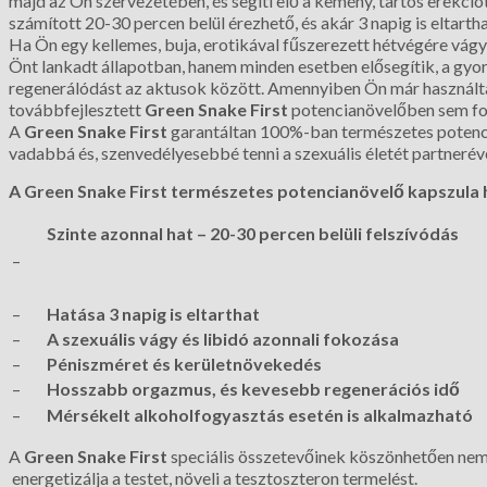
majd az Ön szervezetében, és segíti elő a kemény, tartós erekci
számított 20-30 percen belül érezhető, és akár 3 napig is eltartha
Ha Ön egy kellemes, buja, erotikával fűszerezett hétvégére vág
Önt lankadt állapotban, hanem minden esetben elősegítik, a gyor
regenerálódást az aktusok között. Amennyiben Ön már használta
továbbfejlesztett
Green Snake First
potencianövelőben sem fog
A
Green Snake First
garantáltan 100%-ban természetes potencia
vadabbá és, szenvedélyesebbé tenni a szexuális életét partneréve
A Green Snake First természetes potencianövelő kapszula ha
Szinte azonnal hat – 20-30 percen belüli felszívódás
–
–
Hatása 3 napig is eltarthat
–
A szexuális vágy és libidó azonnali fokozása
–
Péniszméret és kerületnövekedés
–
Hosszabb orgazmus, és kevesebb regenerációs idő
–
Mérsékelt alkoholfogyasztás esetén is alkalmazható
A
Green Snake First
speciális összetevőinek köszönhetően nemc
energetizálja a testet, növeli a tesztoszteron termelést.