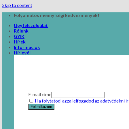
Skip to content
Folyamatos mennyiségi kedvezmények!
Ügyfélszolgálat
Rólunk
GYIK
Hírek
Információk
Hírlevél
E-mail címe
Ha folytatod, azzal elfogadod az adatvédelmi i