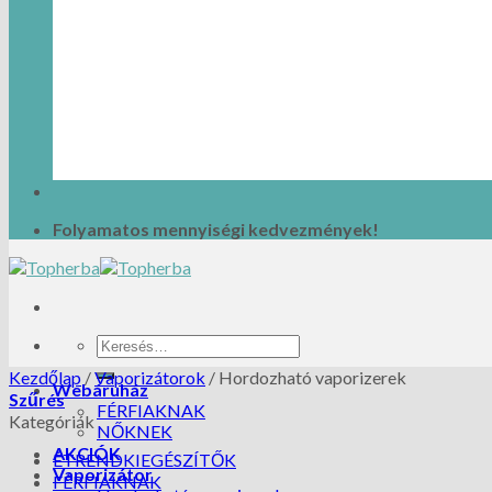
Folyamatos mennyiségi kedvezmények!
Kezdőlap
/
Vaporizátorok
/
Hordozható vaporizerek
Webáruház
Szűrés
FÉRFIAKNAK
Kategóriák
NŐKNEK
AKCIÓK
ÉTRENDKIEGÉSZÍTŐK
Vaporizátor
FÉRFIAKNAK