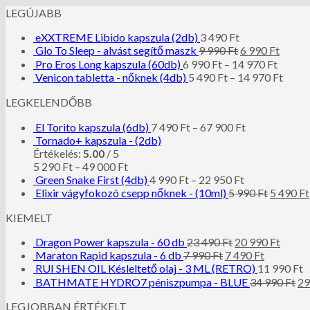
LEGÚJABB
eXXTREME Libido kapszula (2db)
3 490
Ft
Glo To Sleep - alvást segítő maszk
9 990
Ft
6 990
Ft
Pro Eros Long kapszula (60db)
6 990
Ft
–
14 970
Ft
Venicon tabletta - nőknek (4db)
5 490
Ft
–
14 970
Ft
LEGKELENDŐBB
El Torito kapszula (6db)
7 490
Ft
–
67 900
Ft
Tornado+ kapszula - (2db)
Értékelés:
5.00
/ 5
5 290
Ft
–
49 000
Ft
Green Snake First (4db)
4 990
Ft
–
22 950
Ft
Elixir vágyfokozó csepp nőknek - (10ml)
5 990
Ft
5 490
Ft
KIEMELT
Dragon Power kapszula - 60 db
23 490
Ft
20 990
Ft
Maraton Rapid kapszula - 6 db
7 990
Ft
7 490
Ft
RUI SHEN OIL Késleltető olaj - 3 ML (RETRO)
11 990
Ft
BATHMATE HYDRO7 péniszpumpa - BLUE
34 990
Ft
29
LEGJOBBAN ÉRTÉKELT