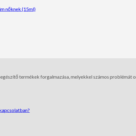
üm nőknek (15ml)
iegészítő termékek forgalmazása, melyekkel számos problémát o
rkapcsolatban?