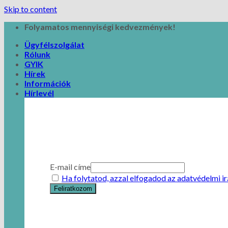
Skip to content
Folyamatos mennyiségi kedvezmények!
Ügyfélszolgálat
Rólunk
GYIK
Hírek
Információk
Hírlevél
E-mail címe
Ha folytatod, azzal elfogadod az adatvédelmi i