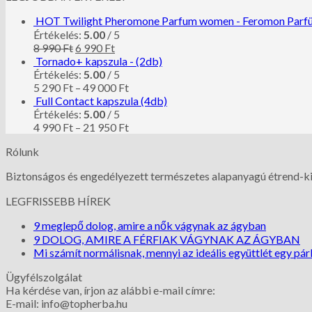
HOT Twilight Pheromone Parfum women - Feromon Parf
Értékelés:
5.00
/ 5
8 990
Ft
6 990
Ft
Tornado+ kapszula - (2db)
Értékelés:
5.00
/ 5
5 290
Ft
–
49 000
Ft
Full Contact kapszula (4db)
Értékelés:
5.00
/ 5
4 990
Ft
–
21 950
Ft
Rólunk
Biztonságos és engedélyezett természetes alapanyagú étrend-k
LEGFRISSEBB HÍREK
9 meglepő dolog, amire a nők vágynak az ágyban
9 DOLOG, AMIRE A FÉRFIAK VÁGYNAK AZ ÁGYBAN
Mi számít normálisnak, mennyi az ideális együttlét egy pá
Ügyfélszolgálat
Ha kérdése van, írjon az alábbi e-mail címre:
E-mail: info@topherba.hu