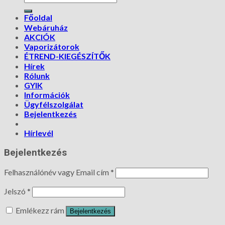
Főoldal
Webáruház
AKCIÓK
Vaporizátorok
ÉTREND-KIEGÉSZÍTŐK
Hírek
Rólunk
GYIK
Információk
Ügyfélszolgálat
Bejelentkezés
Hírlevél
Bejelentkezés
Felhasználónév vagy Email cím
*
Jelszó
*
Emlékezz rám
Bejelentkezés