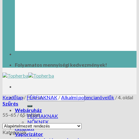
Folyamatos mennyiségi kedvezmények!
Kezdőlap
/
FÉRFIAKNAK
/
Alkalmi potencianövelők
/
4. oldal
Szűrés
Webáruház
55–65 / 65 találat
FÉRFIAKNAK
NŐKNEK
AKCIÓK
Kategóriák
Vaporizátor