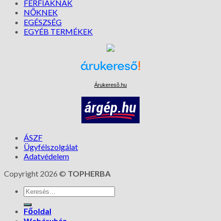
FÉRFIAKNAK
NŐKNEK
EGÉSZSÉG
EGYÉB TERMÉKEK
Árukeresõ.hu
ÁSZF
Ügyfélszolgálat
Adatvédelem
Copyright 2026 ©
TOPHERBA
Főoldal
Webáruház