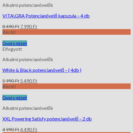
Alkalmi potencianövelők
VITA\GRA Potencianövelő kapszula – 4 db
8 490
Ft
7 990
Ft
Akció!
Gyors nézet
Elfogyott
Alkalmi potencianövelők
White & Black potencianövelő – ( 4db )
5 990
Ft
5 490
Ft
Akció!
Gyors nézet
Alkalmi potencianövelők
XXL Powering Satisfy potencianövelő – 2 db
4 990
Ft
4 490
Ft