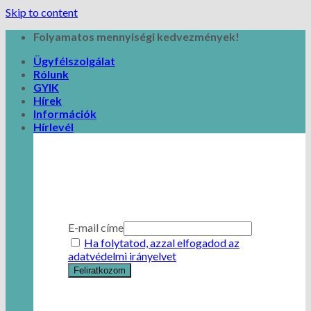
Skip to content
Folyamatos mennyiségi kedvezmények!
Ügyfélszolgálat
Rólunk
GYIK
Hírek
Információk
Hírlevél
E-mail címe
Ha folytatod, azzal elfogadod az
adatvédelmi irányelvet