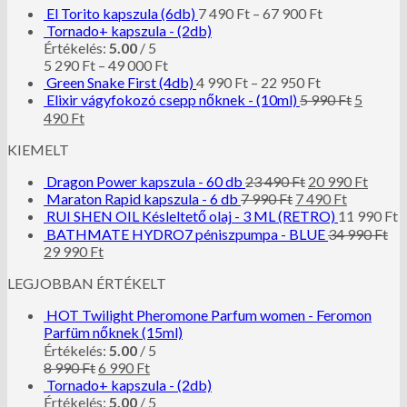
El Torito kapszula (6db)
7 490
Ft
–
67 900
Ft
Tornado+ kapszula - (2db)
Értékelés:
5.00
/ 5
5 290
Ft
–
49 000
Ft
Green Snake First (4db)
4 990
Ft
–
22 950
Ft
Elixir vágyfokozó csepp nőknek - (10ml)
5 990
Ft
5
490
Ft
KIEMELT
Dragon Power kapszula - 60 db
23 490
Ft
20 990
Ft
Maraton Rapid kapszula - 6 db
7 990
Ft
7 490
Ft
RUI SHEN OIL Késleltető olaj - 3 ML (RETRO)
11 990
Ft
BATHMATE HYDRO7 péniszpumpa - BLUE
34 990
Ft
29 990
Ft
LEGJOBBAN ÉRTÉKELT
HOT Twilight Pheromone Parfum women - Feromon
Parfüm nőknek (15ml)
Értékelés:
5.00
/ 5
8 990
Ft
6 990
Ft
Tornado+ kapszula - (2db)
Értékelés:
5.00
/ 5