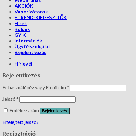
AKCIÓK
Vaporizátorok
ÉTREND-KIEGÉSZÍTŐK
Hírek
Rólunk
GYIK
Információk
Ügyfélszolgálat
Bejelentkezés
Hírlevél
Bejelentkezés
Felhasználónév vagy Email cím
*
Jelszó
*
Emlékezz rám
Bejelentkezés
Elfelejtett jelszó?
Regisztráció