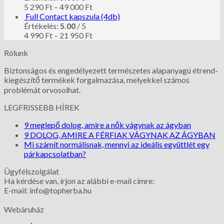
5 290
Ft
–
49 000
Ft
Full Contact kapszula (4db)
Értékelés:
5.00
/ 5
4 990
Ft
–
21 950
Ft
Rólunk
Biztonságos és engedélyezett természetes alapanyagú étrend-
kiegészítő termékek forgalmazása, melyekkel számos
problémát orvosolhat.
LEGFRISSEBB HÍREK
9 meglepő dolog, amire a nők vágynak az ágyban
9 DOLOG, AMIRE A FÉRFIAK VÁGYNAK AZ ÁGYBAN
Mi számít normálisnak, mennyi az ideális együttlét egy
párkapcsolatban?
Ügyfélszolgálat
Ha kérdése van, írjon az alábbi e-mail címre:
E-mail: info@topherba.hu
Webáruház