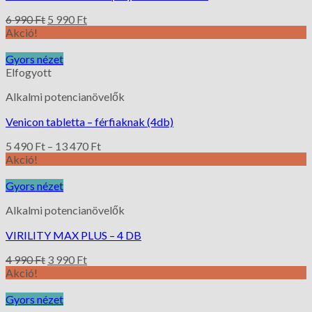
6 990
Ft
5 990
Ft
Akció!
Gyors nézet
Elfogyott
Alkalmi potencianövelők
Venicon tabletta – férfiaknak (4db)
5 490
Ft
–
13 470
Ft
Akció!
Gyors nézet
Alkalmi potencianövelők
VIRILITY MAX PLUS – 4 DB
4 990
Ft
3 990
Ft
Akció!
Gyors nézet