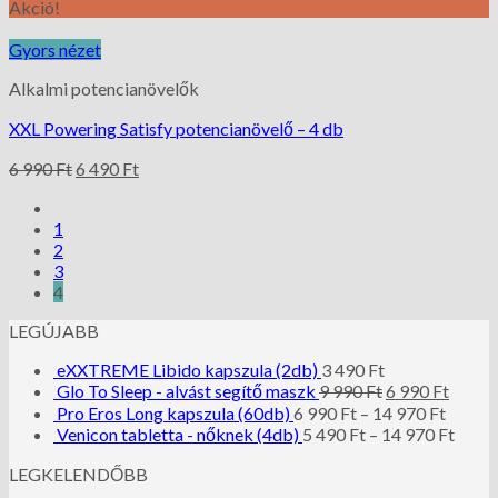
Akció!
Gyors nézet
Alkalmi potencianövelők
XXL Powering Satisfy potencianövelő – 4 db
6 990
Ft
6 490
Ft
1
2
3
4
LEGÚJABB
eXXTREME Libido kapszula (2db)
3 490
Ft
Glo To Sleep - alvást segítő maszk
9 990
Ft
6 990
Ft
Pro Eros Long kapszula (60db)
6 990
Ft
–
14 970
Ft
Venicon tabletta - nőknek (4db)
5 490
Ft
–
14 970
Ft
LEGKELENDŐBB