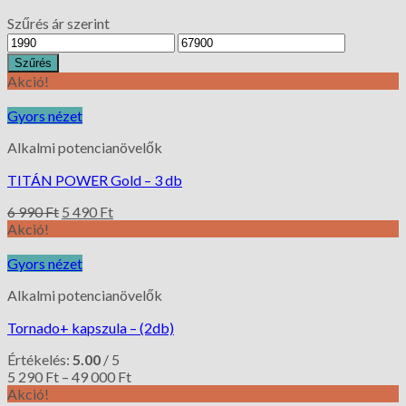
Szűrés ár szerint
Szűrés
Akció!
Gyors nézet
Alkalmi potencianövelők
TITÁN POWER Gold – 3 db
6 990
Ft
5 490
Ft
Akció!
Gyors nézet
Alkalmi potencianövelők
Tornado+ kapszula – (2db)
Értékelés:
5.00
/ 5
5 290
Ft
–
49 000
Ft
Akció!