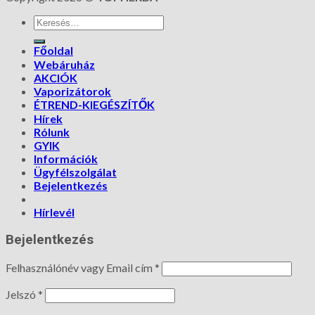
Főoldal
Webáruház
AKCIÓK
Vaporizátorok
ÉTREND-KIEGÉSZÍTŐK
Hírek
Rólunk
GYIK
Információk
Ügyfélszolgálat
Bejelentkezés
Hírlevél
Bejelentkezés
Felhasználónév vagy Email cím
*
Jelszó
*