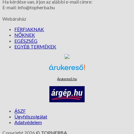
Ha kérdése van, írjon az alábbi e-mail címre:
E-mail: info@topherba.hu
Webáruház
FÉRFIAKNAK
NŐKNEK
EGÉSZSÉG
EGYÉB TERMÉKEK
Árukeresõ.hu
ÁSZF
Ügyfélszolgálat
Adatvédelem
Copyright 2026 ©
TOPHERBA