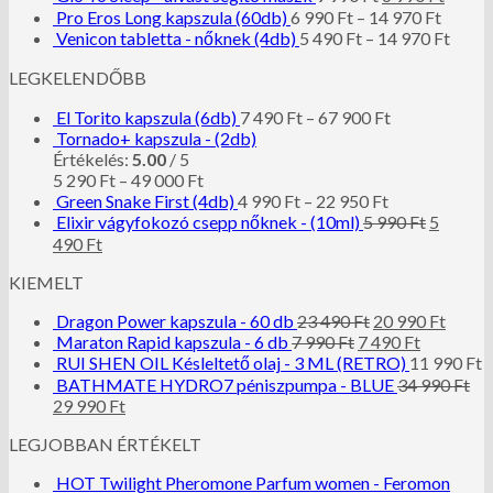
Pro Eros Long kapszula (60db)
6 990
Ft
–
14 970
Ft
Venicon tabletta - nőknek (4db)
5 490
Ft
–
14 970
Ft
LEGKELENDŐBB
El Torito kapszula (6db)
7 490
Ft
–
67 900
Ft
Tornado+ kapszula - (2db)
Értékelés:
5.00
/ 5
5 290
Ft
–
49 000
Ft
Green Snake First (4db)
4 990
Ft
–
22 950
Ft
Elixir vágyfokozó csepp nőknek - (10ml)
5 990
Ft
5
490
Ft
KIEMELT
Dragon Power kapszula - 60 db
23 490
Ft
20 990
Ft
Maraton Rapid kapszula - 6 db
7 990
Ft
7 490
Ft
RUI SHEN OIL Késleltető olaj - 3 ML (RETRO)
11 990
Ft
BATHMATE HYDRO7 péniszpumpa - BLUE
34 990
Ft
29 990
Ft
LEGJOBBAN ÉRTÉKELT
HOT Twilight Pheromone Parfum women - Feromon