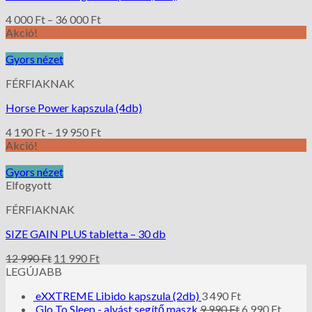
4 000
Ft
–
36 000
Ft
Akció!
Gyors nézet
FÉRFIAKNAK
Horse Power kapszula (4db)
4 190
Ft
–
19 950
Ft
Akció!
Gyors nézet
Elfogyott
FÉRFIAKNAK
SIZE GAIN PLUS tabletta – 30 db
12 990
Ft
11 990
Ft
LEGÚJABB
eXXTREME Libido kapszula (2db)
3 490
Ft
Glo To Sleep - alvást segítő maszk
9 990
Ft
6 990
Ft