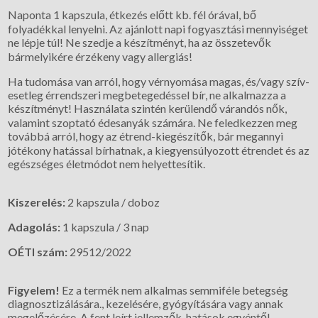
Naponta 1 kapszula, étkezés előtt kb. fél órával, bő
folyadékkal lenyelni. Az ajánlott napi fogyasztási mennyiséget
ne lépje túl! Ne szedje a készítményt, ha az összetevők
bármelyikére érzékeny vagy allergiás!
Ha tudomása van arról, hogy vérnyomása magas, és/vagy szív-
esetleg érrendszeri megbetegedéssel bír, ne alkalmazza a
készítményt! Használata szintén kerülendő várandós nők,
valamint szoptató édesanyák számára. Ne feledkezzen meg
továbbá arról, hogy az étrend-kiegészítők, bár megannyi
jótékony hatással bírhatnak, a kiegyensúlyozott étrendet és az
egészséges életmódot nem helyettesítik.
Kiszerelés:
2 kapszula / doboz
Adagolás:
1 kapszula / 3 nap
OÉTI szám:
29512/2022
Figyelem!
Ez a termék nem alkalmas semmiféle betegség
diagnosztizálására., kezelésére, gyógyítására vagy annak
megelőzésére. A fent leírt jellemzők, hatások egyéntől