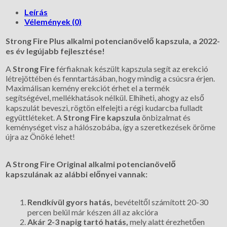
Leírás
Vélemények (0)
Strong Fire Plus alkalmi potencianövelő kapszula, a 2022-
es év legújabb fejlesztése!
A
Strong Fire
férfiaknak készült kapszula segít az erekció
létrejöttében és fenntartásában, hogy mindig a csúcsra érjen.
Maximálisan kemény erekciót érhet el a termék
segítségével, mellékhatások nélkül. Elhiheti, ahogy az első
kapszulát beveszi, rögtön elfelejti a régi kudarcba fulladt
együttléteket. A
Strong Fire kapszula
önbizalmat és
keménységet visz a hálószobába, így a szeretkezések öröme
újra az Önöké lehet!
A Strong Fire Original alkalmi potencianövelő
kapszulának az alábbi előnyei vannak:
Rendkívül gyors hatás,
bevételtől számított 20-30
percen belül már készen áll az akcióra
Akár 2-3 napig tartó hatás,
mely alatt érezhetően