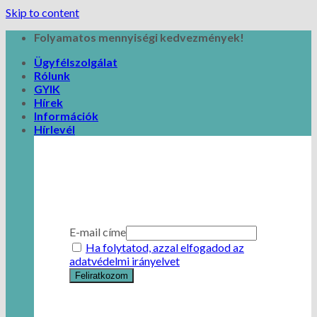
Skip to content
Folyamatos mennyiségi kedvezmények!
Ügyfélszolgálat
Rólunk
GYIK
Hírek
Információk
Hírlevél
E-mail címe
Ha folytatod, azzal elfogadod az
adatvédelmi irányelvet