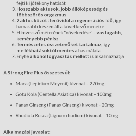
fejti ki jótékony hatását
Hosszabb aktusok, jobb állóképesség és
többszörös orgazmus
2 aktus között lerövidül a regenerációs idő,
így
hamarabb készen áll a következő menetre
Hímvessző méterének “növekedése” –
vastagabb,
keményebb pénisz
Természetes összetevőket tartalmaz,
így
mellékhatásoktól mentes
a használata
Enyhe
alkoholfogyasztás mellett is
alkalmazhatja
A Strong Fire Plus összetevői:
Maca (Lepidium Meyenii) kivonat – 270mg
Gotu Kola (Centella Asiatica) kivonat – 100mg
Panax Ginseng (Panax Ginseng) kivonat – 20mg
Rhodiola Rosea (Lignum rhodium) kivonat – 10mg
Alkalmazási javaslat: