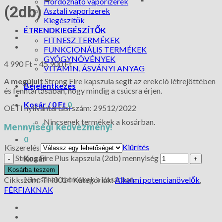
Hordozható vaporizerek
(2db)
Asztali vaporizerek
Kiegészítők
ÉTRENDKIEGÉSZÍTŐK
FITNESZ TERMÉKEK
FUNKCIONÁLIS TERMÉKEK
GYÓGYNÖVÉNYEK
4 990
Ft
–
45 900
Ft
VITAMIN, ÁSVÁNYI ANYAG
A
megújult
Strong Fire kapszula segít az erekció létrejöttében
Bejelentkezés
és fenntartásában, hogy mindig a csúcsra érjen.
Kosár /
0
Ft
0
OÉTI nyilvántartási szám: 29512/2022
Nincsenek termékek a kosárban.
Mennyiségi kedvezmény!
0
Kiürítés
Kiszerelés
Strong Fire Plus kapszula (2db) mennyiség
Kosár
Kosárba teszem
Nincsenek termékek a kosárban.
Cikkszám:
TH0014
Kategóriák:
Alkalmi potencianövelők
,
FÉRFIAKNAK