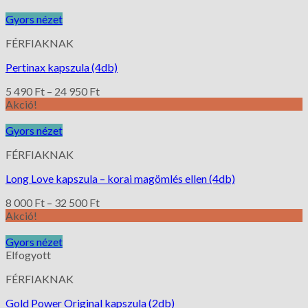
Gyors nézet
FÉRFIAKNAK
Pertinax kapszula (4db)
5 490
Ft
–
24 950
Ft
Akció!
Gyors nézet
FÉRFIAKNAK
Long Love kapszula – korai magömlés ellen (4db)
8 000
Ft
–
32 500
Ft
Akció!
Gyors nézet
Elfogyott
FÉRFIAKNAK
Gold Power Original kapszula (2db)