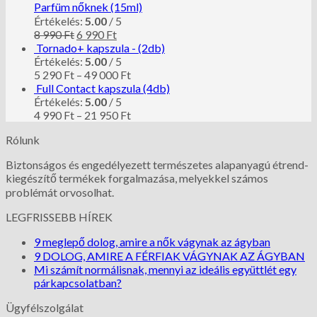
Parfüm nőknek (15ml)
Értékelés:
5.00
/ 5
8 990
Ft
6 990
Ft
Tornado+ kapszula - (2db)
Értékelés:
5.00
/ 5
5 290
Ft
–
49 000
Ft
Full Contact kapszula (4db)
Értékelés:
5.00
/ 5
4 990
Ft
–
21 950
Ft
Rólunk
Biztonságos és engedélyezett természetes alapanyagú étrend-
kiegészítő termékek forgalmazása, melyekkel számos
problémát orvosolhat.
LEGFRISSEBB HÍREK
9 meglepő dolog, amire a nők vágynak az ágyban
9 DOLOG, AMIRE A FÉRFIAK VÁGYNAK AZ ÁGYBAN
Mi számít normálisnak, mennyi az ideális együttlét egy
párkapcsolatban?
Ügyfélszolgálat