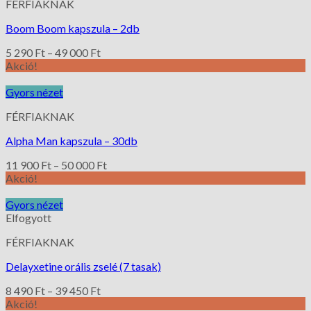
FÉRFIAKNAK
Boom Boom kapszula – 2db
5 290
Ft
–
49 000
Ft
Akció!
Gyors nézet
FÉRFIAKNAK
Alpha Man kapszula – 30db
11 900
Ft
–
50 000
Ft
Akció!
Gyors nézet
Elfogyott
FÉRFIAKNAK
Delayxetine orális zselé (7 tasak)
8 490
Ft
–
39 450
Ft
Akció!