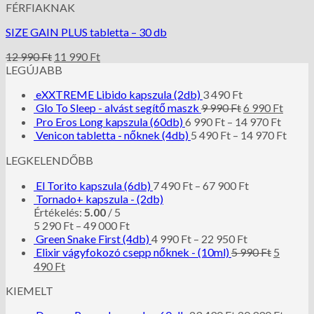
FÉRFIAKNAK
SIZE GAIN PLUS tabletta – 30 db
12 990
Ft
11 990
Ft
LEGÚJABB
eXXTREME Libido kapszula (2db)
3 490
Ft
Glo To Sleep - alvást segítő maszk
9 990
Ft
6 990
Ft
Pro Eros Long kapszula (60db)
6 990
Ft
–
14 970
Ft
Venicon tabletta - nőknek (4db)
5 490
Ft
–
14 970
Ft
LEGKELENDŐBB
El Torito kapszula (6db)
7 490
Ft
–
67 900
Ft
Tornado+ kapszula - (2db)
Értékelés:
5.00
/ 5
5 290
Ft
–
49 000
Ft
Green Snake First (4db)
4 990
Ft
–
22 950
Ft
Elixir vágyfokozó csepp nőknek - (10ml)
5 990
Ft
5
490
Ft
KIEMELT