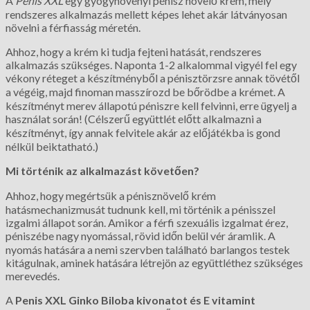
A
Penis XXL
egy gyógynövényi pénisz növelő krém, mely
rendszeres alkalmazás mellett képes lehet akár látványosan
növelni a férfiasság méretén.
Ahhoz, hogy a krém ki tudja fejteni hatását, rendszeres
alkalmazás szükséges. Naponta 1-2 alkalommal vigyél fel egy
vékony réteget a készítményből a pénisztörzsre annak tövétől
a végéig, majd finoman masszírozd be bőrödbe a krémet. A
készítményt merev állapotú péniszre kell felvinni, erre ügyelj a
használat során! (Célszerű együttlét előtt alkalmazni a
készítményt, így annak felvitele akár az előjátékba is gond
nélkül beiktatható.)
Mi történik az alkalmazást követően?
Ahhoz, hogy megértsük a pénisznövelő krém
hatásmechanizmusát tudnunk kell, mi történik a pénisszel
izgalmi állapot során. Amikor a férfi szexuális izgalmat érez,
péniszébe nagy nyomással, rövid időn belül vér áramlik. A
nyomás hatására a nemi szervben található barlangos testek
kitágulnak, aminek hatására létrejön az együttléthez szükséges
merevedés.
A
Penis XXL
Ginko Biloba kivonatot és E vitamint