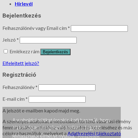
Hírlevél
Bejelentkezés
Felhasználónév vagy Email cím
*
Jelszó
*
Emlékezz rám
Bejelentkezés
Elfelejtett jelszó?
Regisztráció
Felhasználónév
*
E-mail cím
*
A jelszót e-mailben kapod majd meg.
A weboldal sütiket (cookie-kat) használ, hogy
A személyes adatokat a weboldalon történő vásárlási élmény
fenntartásához, a fiókhoz való hozzáférés kezeléséhez és más
biztonságos böngészés mellett a legjobb
célokra használjuk, melyeket a
Adatkezelési tájékoztató
felhasználói élményt nyújtsa.
Részletek