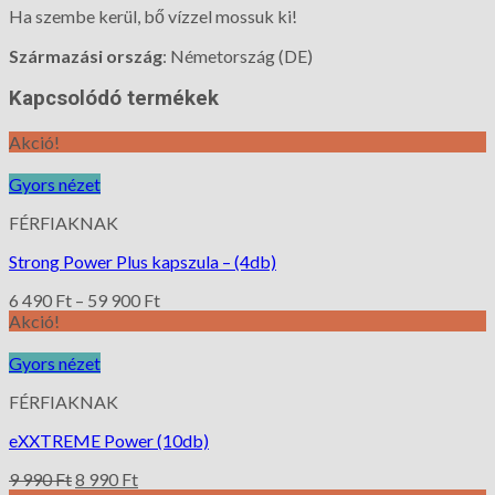
Ha szembe kerül, bő vízzel mossuk ki!
Származási ország
: Németország (DE)
Kapcsolódó termékek
Akció!
Gyors nézet
FÉRFIAKNAK
Strong Power Plus kapszula – (4db)
6 490
Ft
–
59 900
Ft
Akció!
Gyors nézet
FÉRFIAKNAK
eXXTREME Power (10db)
9 990
Ft
8 990
Ft