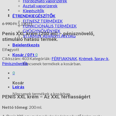
Hordozható vaporizerek
Asztali vaporizerek
Kiegészítők
ÉTRENDKIEGÉSZÍTŐK
FITNESZ TERMÉKEK
6 990
Ft
5 190
Ft
FUNKCIONÁLIS TERMÉKEK
GYÓGYNÖVÉNYEK
Penis XXL krém (200 ml) – pénisznövelő,
VITAMIN, ÁSVÁNYI ANYAG
stimuláló hatású termék.
Bejelentkezés
Elfogyott
Kosár /
0
Ft
0
Cikkszám:
403
Kategóriák:
FÉRFIAKNAK
,
Krémek, Spray-k
,
Pénisznövelők
Nincsenek termékek a kosárban.
0
Kosár
Leírás
Nincsenek termékek a kosárban.
PENIS XXL krém – Az XXL férfiasságért
Nettó tömeg
: 200 ml.