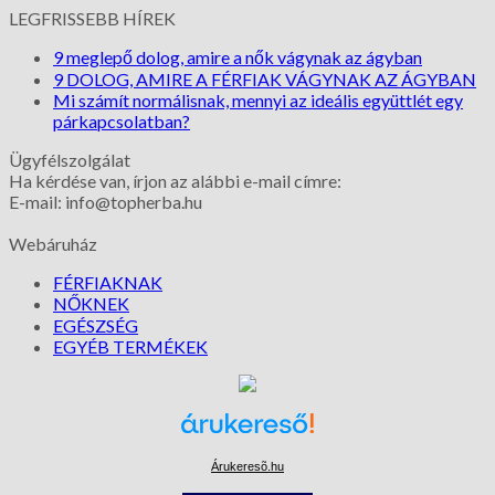
LEGFRISSEBB HÍREK
9 meglepő dolog, amire a nők vágynak az ágyban
9 DOLOG, AMIRE A FÉRFIAK VÁGYNAK AZ ÁGYBAN
Mi számít normálisnak, mennyi az ideális együttlét egy
párkapcsolatban?
Ügyfélszolgálat
Ha kérdése van, írjon az alábbi e-mail címre:
E-mail: info@topherba.hu
Webáruház
FÉRFIAKNAK
NŐKNEK
EGÉSZSÉG
EGYÉB TERMÉKEK
Árukeresõ.hu