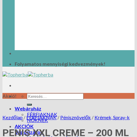
Folyamatos mennyiségi kedvezmények!
Akció!
Webáruház
FÉRFIAKNAK
Kezdőlap
/
FÉRFIAKNAK
/
Pénisznövelők
/
Krémek, Spray-k
NŐKNEK
AKCIÓK
PENIS XXL CREME – 200 ML
Vaporizátor