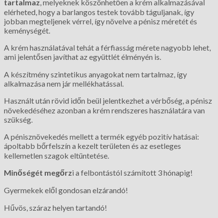
tartalmaz
, melyeknek köszönhetően a krém alkalmazásával
elérheted, hogy a barlangos testek tovább táguljanak, így
jobban megteljenek vérrel, így növelve a pénisz méretét és
keménységét.
A krém használatával tehát a férfiasság mérete nagyobb lehet,
ami jelentősen javíthat az együttlét élményén is.
A készítmény szintetikus anyagokat nem tartalmaz, így
alkalmazása nem jár mellékhatással.
Használt után rövid időn beül jelentkezhet a vérbőség, a pénisz
növekedéséhez azonban a krém rendszeres használatára van
szükség.
A pénisznövekedés mellett a termék egyéb pozitív hatásai:
ápoltabb bőrfelszín a kezelt területen és az esetleges
kellemetlen szagok eltüntetése.
Minőségét megőrz
i a felbontástól számított 3 hónapig!
Gyermekek elől gondosan elzárandó!
Hűvös, száraz helyen tartandó!