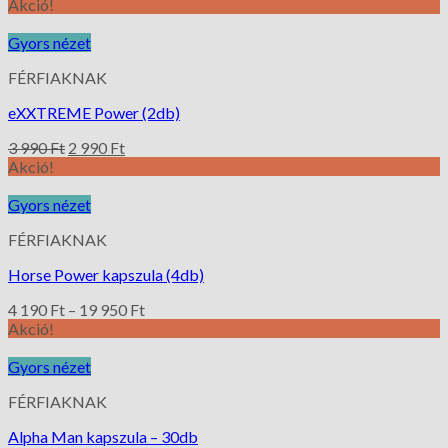
Akció!
Gyors nézet
FÉRFIAKNAK
eXXTREME Power (2db)
3 990
Ft
2 990
Ft
Akció!
Gyors nézet
FÉRFIAKNAK
Horse Power kapszula (4db)
4 190
Ft
–
19 950
Ft
Akció!
Gyors nézet
FÉRFIAKNAK
Alpha Man kapszula – 30db