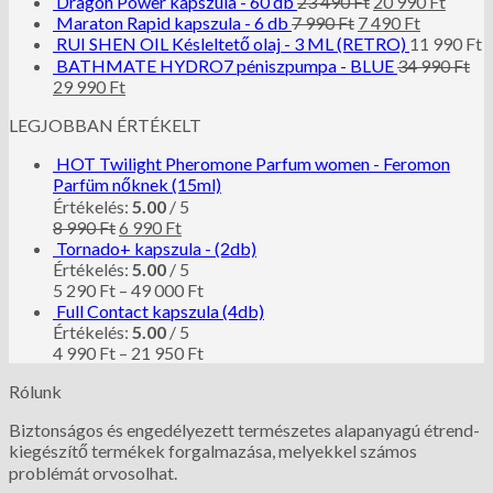
Dragon Power kapszula - 60 db
23 490
Ft
20 990
Ft
Maraton Rapid kapszula - 6 db
7 990
Ft
7 490
Ft
RUI SHEN OIL Késleltető olaj - 3 ML (RETRO)
11 990
Ft
BATHMATE HYDRO7 péniszpumpa - BLUE
34 990
Ft
29 990
Ft
LEGJOBBAN ÉRTÉKELT
HOT Twilight Pheromone Parfum women - Feromon
Parfüm nőknek (15ml)
Értékelés:
5.00
/ 5
8 990
Ft
6 990
Ft
Tornado+ kapszula - (2db)
Értékelés:
5.00
/ 5
5 290
Ft
–
49 000
Ft
Full Contact kapszula (4db)
Értékelés:
5.00
/ 5
4 990
Ft
–
21 950
Ft
Rólunk
Biztonságos és engedélyezett természetes alapanyagú étrend-
kiegészítő termékek forgalmazása, melyekkel számos
problémát orvosolhat.