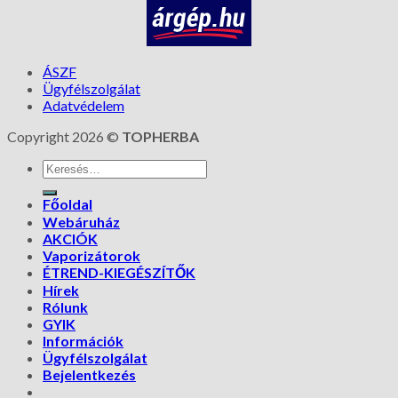
ÁSZF
Ügyfélszolgálat
Adatvédelem
Copyright 2026 ©
TOPHERBA
Főoldal
Webáruház
AKCIÓK
Vaporizátorok
ÉTREND-KIEGÉSZÍTŐK
Hírek
Rólunk
GYIK
Információk
Ügyfélszolgálat
Bejelentkezés