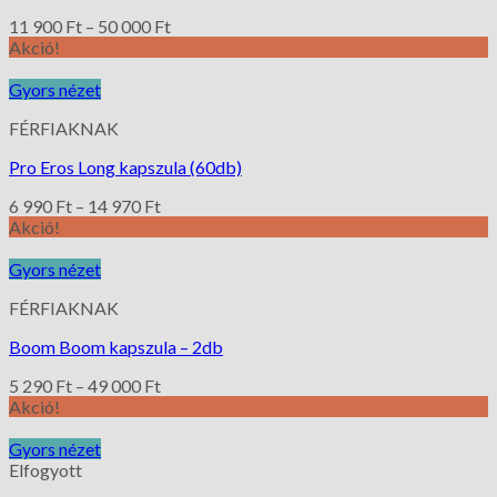
11 900
Ft
–
50 000
Ft
Akció!
Gyors nézet
FÉRFIAKNAK
Pro Eros Long kapszula (60db)
6 990
Ft
–
14 970
Ft
Akció!
Gyors nézet
FÉRFIAKNAK
Boom Boom kapszula – 2db
5 290
Ft
–
49 000
Ft
Akció!
Gyors nézet
Elfogyott