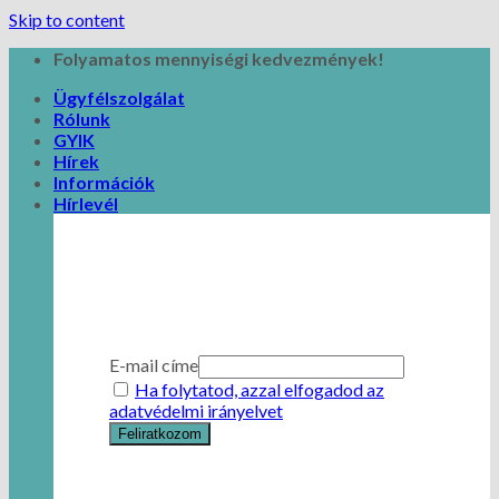
Skip to content
Folyamatos mennyiségi kedvezmények!
Ügyfélszolgálat
Rólunk
GYIK
Hírek
Információk
Hírlevél
E-mail címe
Ha folytatod, azzal elfogadod az
adatvédelmi irányelvet