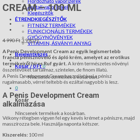
Hordozható vaporizerek
CREAM – 100 ML
Asztali vaporizerek
Kiegészítők
ÉTRENDKIEGÉSZÍTŐK
FITNESZ TERMÉKEK
FUNKCIONÁLIS TERMÉKEK
GYÓGYNÖVÉNYEK
4 990
Ft
3 990
Ft
VITAMIN, ÁSVÁNYI ANYAG
A Penis Development Cream az egyik legismertebb
Bejelentkezés
francia pénisznövelő és ápló krém, amelyet az erotikus
termékeiről híres Ruf gyárt.
A krém természetes növényi
Kosár /
0
Ft
0
összetevőket tartalmaz, szintelen, de finom illatú.
A Penis Development Cream használatával a pénisz
Nincsenek termékek a kosárban.
rugalmasabb, vérrel teltebb és ezáltal nagyobb is lesz.
0
A Penis Development Cream
Kosár
alkalmazása
Nincsenek termékek a kosárban.
Vékony rétegben vigyen fel egy kevés krémet a péniszre, majd
masszírozza bele. Használja naponta kétszer.
Kiszerelés:
100 ml