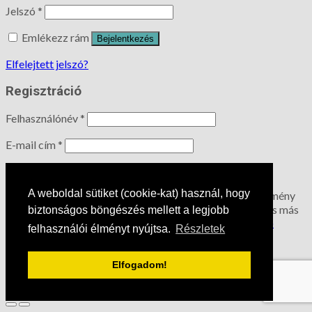
Jelszó
*
Emlékezz rám
Bejelentkezés
Elfelejtett jelszó?
Regisztráció
Felhasználónév
*
E-mail cím
*
A jelszót e-mailben kapod majd meg.
A weboldal sütiket (cookie-kat) használ, hogy
A személyes adatokat a weboldalon történő vásárlási élmény
fenntartásához, a fiókhoz való hozzáférés kezeléséhez és más
biztonságos böngészés mellett a legjobb
célokra használjuk, melyeket a
Adatkezelési tájékoztató
felhasználói élményt nyújtsa.
Részletek
tartalmaz.
Regisztráció
Elfogadom!