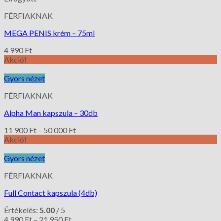
FÉRFIAKNAK
MEGA PENIS krém – 75ml
4 990
Ft
Akció!
Gyors nézet
FÉRFIAKNAK
Alpha Man kapszula – 30db
11 900
Ft
–
50 000
Ft
Akció!
Gyors nézet
FÉRFIAKNAK
Full Contact kapszula (4db)
Értékelés:
5.00
/ 5
4 990
Ft
–
21 950
Ft