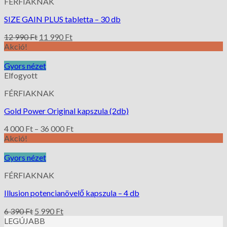
FÉRFIAKNAK
SIZE GAIN PLUS tabletta – 30 db
12 990
Ft
11 990
Ft
Akció!
Gyors nézet
Elfogyott
FÉRFIAKNAK
Gold Power Original kapszula (2db)
4 000
Ft
–
36 000
Ft
Akció!
Gyors nézet
FÉRFIAKNAK
Illusion potencianövelő kapszula – 4 db
6 390
Ft
5 990
Ft
LEGÚJABB