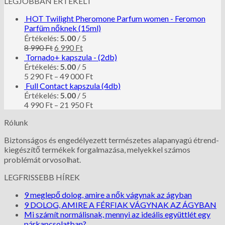
LEGJOBBAN ÉRTÉKELT
HOT Twilight Pheromone Parfum women - Feromon
Parfüm nőknek (15ml)
Értékelés:
5.00
/ 5
8 990
Ft
6 990
Ft
Tornado+ kapszula - (2db)
Értékelés:
5.00
/ 5
5 290
Ft
–
49 000
Ft
Full Contact kapszula (4db)
Értékelés:
5.00
/ 5
4 990
Ft
–
21 950
Ft
Rólunk
Biztonságos és engedélyezett természetes alapanyagú étrend-
kiegészítő termékek forgalmazása, melyekkel számos
problémát orvosolhat.
LEGFRISSEBB HÍREK
9 meglepő dolog, amire a nők vágynak az ágyban
9 DOLOG, AMIRE A FÉRFIAK VÁGYNAK AZ ÁGYBAN
Mi számít normálisnak, mennyi az ideális együttlét egy
párkapcsolatban?