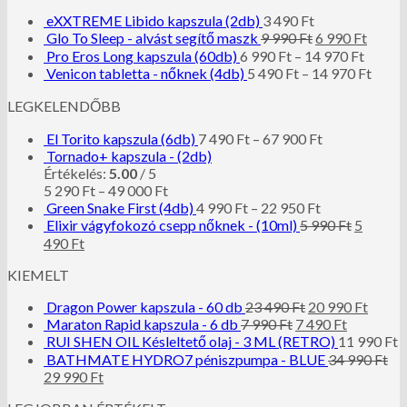
eXXTREME Libido kapszula (2db)
3 490
Ft
Glo To Sleep - alvást segítő maszk
9 990
Ft
6 990
Ft
Pro Eros Long kapszula (60db)
6 990
Ft
–
14 970
Ft
Venicon tabletta - nőknek (4db)
5 490
Ft
–
14 970
Ft
LEGKELENDŐBB
El Torito kapszula (6db)
7 490
Ft
–
67 900
Ft
Tornado+ kapszula - (2db)
Értékelés:
5.00
/ 5
5 290
Ft
–
49 000
Ft
Green Snake First (4db)
4 990
Ft
–
22 950
Ft
Elixir vágyfokozó csepp nőknek - (10ml)
5 990
Ft
5
490
Ft
KIEMELT
Dragon Power kapszula - 60 db
23 490
Ft
20 990
Ft
Maraton Rapid kapszula - 6 db
7 990
Ft
7 490
Ft
RUI SHEN OIL Késleltető olaj - 3 ML (RETRO)
11 990
Ft
BATHMATE HYDRO7 péniszpumpa - BLUE
34 990
Ft
29 990
Ft