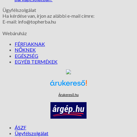
Ügyfélszolgálat
Ha kérdése van, írjon az alábbi e-mail címre:
E-mail: info@topherba.hu
Webáruház
FÉRFIAKNAK
NŐKNEK
EGÉSZSÉG
EGYÉB TERMÉKEK
Árukeresõ.hu
ÁSZF
Ügyfélszolgálat