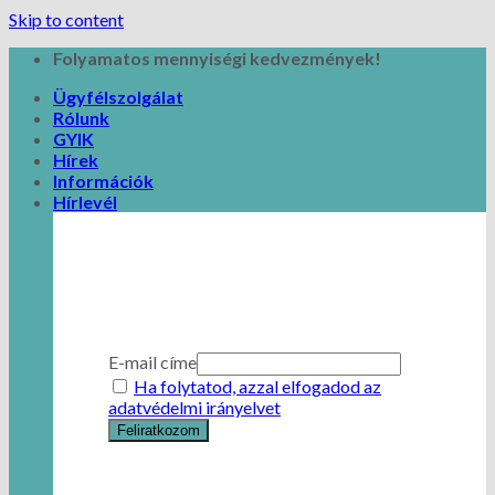
Skip to content
Folyamatos mennyiségi kedvezmények!
Ügyfélszolgálat
Rólunk
GYIK
Hírek
Információk
Hírlevél
E-mail címe
Ha folytatod, azzal elfogadod az
adatvédelmi irányelvet