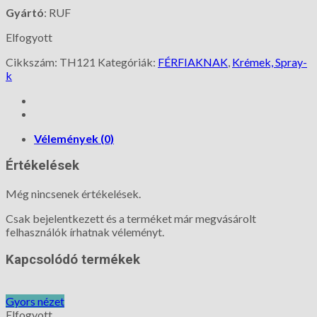
Gyártó
: RUF
Elfogyott
Cikkszám:
TH121
Kategóriák:
FÉRFIAKNAK
,
Krémek, Spray-
k
Vélemények (0)
Értékelések
Még nincsenek értékelések.
Csak bejelentkezett és a terméket már megvásárolt
felhasználók írhatnak véleményt.
Kapcsolódó termékek
Gyors nézet
Elfogyott