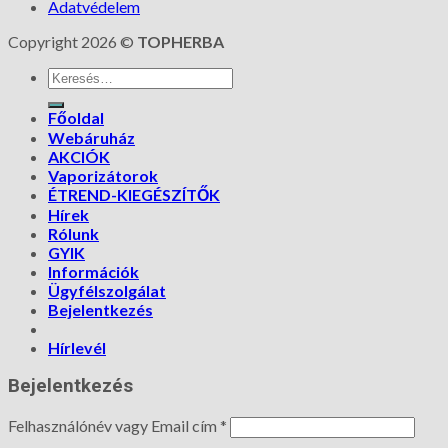
Adatvédelem
Copyright 2026 ©
TOPHERBA
Főoldal
Webáruház
AKCIÓK
Vaporizátorok
ÉTREND-KIEGÉSZÍTŐK
Hírek
Rólunk
GYIK
Információk
Ügyfélszolgálat
Bejelentkezés
Hírlevél
Bejelentkezés
Felhasználónév vagy Email cím
*