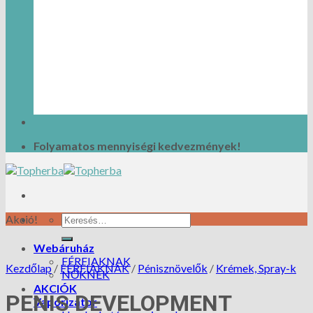
Folyamatos mennyiségi kedvezmények!
Akció!
Webáruház
FÉRFIAKNAK
Kezdőlap
/
FÉRFIAKNAK
/
Pénisznövelők
/
Krémek, Spray-k
NŐKNEK
AKCIÓK
PENIS DEVELOPMENT
Vaporizátor