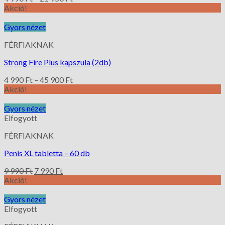
Akció!
Gyors nézet
FÉRFIAKNAK
Strong Fire Plus kapszula (2db)
4 990
Ft
–
45 900
Ft
Akció!
Gyors nézet
Elfogyott
FÉRFIAKNAK
Penis XL tabletta – 60 db
9 990
Ft
7 990
Ft
Akció!
Gyors nézet
Elfogyott