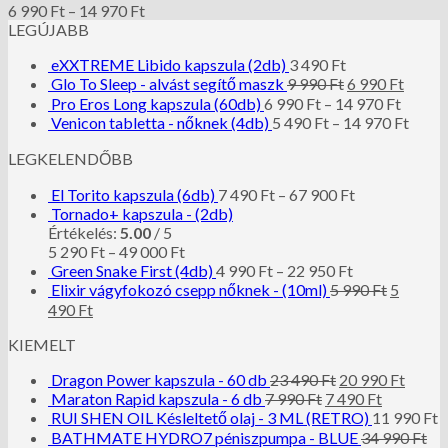
6 990
Ft
–
14 970
Ft
LEGÚJABB
eXXTREME Libido kapszula (2db)
3 490
Ft
Glo To Sleep - alvást segítő maszk
9 990
Ft
6 990
Ft
Pro Eros Long kapszula (60db)
6 990
Ft
–
14 970
Ft
Venicon tabletta - nőknek (4db)
5 490
Ft
–
14 970
Ft
LEGKELENDŐBB
El Torito kapszula (6db)
7 490
Ft
–
67 900
Ft
Tornado+ kapszula - (2db)
Értékelés:
5.00
/ 5
5 290
Ft
–
49 000
Ft
Green Snake First (4db)
4 990
Ft
–
22 950
Ft
Elixir vágyfokozó csepp nőknek - (10ml)
5 990
Ft
5
490
Ft
KIEMELT
Dragon Power kapszula - 60 db
23 490
Ft
20 990
Ft
Maraton Rapid kapszula - 6 db
7 990
Ft
7 490
Ft
RUI SHEN OIL Késleltető olaj - 3 ML (RETRO)
11 990
Ft
BATHMATE HYDRO7 péniszpumpa - BLUE
34 990
Ft