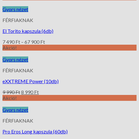
Gyors nézet
FÉRFIAKNAK
El Torito kapszula (6db)
7 490
Ft
–
67 900
Ft
Akció!
Gyors nézet
FÉRFIAKNAK
eXXTREME Power (10db)
9 990
Ft
8 990
Ft
Akció!
Gyors nézet
FÉRFIAKNAK
Pro Eros Long kapszula (60db)