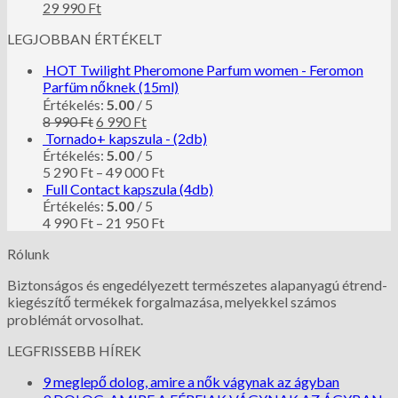
29 990
Ft
LEGJOBBAN ÉRTÉKELT
HOT Twilight Pheromone Parfum women - Feromon
Parfüm nőknek (15ml)
Értékelés:
5.00
/ 5
8 990
Ft
6 990
Ft
Tornado+ kapszula - (2db)
Értékelés:
5.00
/ 5
5 290
Ft
–
49 000
Ft
Full Contact kapszula (4db)
Értékelés:
5.00
/ 5
4 990
Ft
–
21 950
Ft
Rólunk
Biztonságos és engedélyezett természetes alapanyagú étrend-
kiegészítő termékek forgalmazása, melyekkel számos
problémát orvosolhat.
LEGFRISSEBB HÍREK
9 meglepő dolog, amire a nők vágynak az ágyban