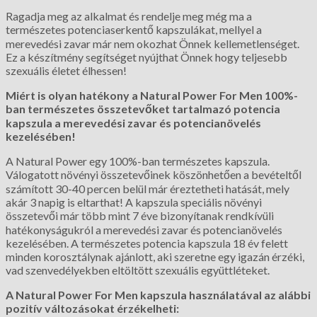
Ragadja meg az alkalmat és rendelje meg még ma a
természetes potenciaserkentő kapszulákat, mellyel a
merevedési zavar már nem okozhat Önnek kellemetlenséget.
Ez a készítmény segítséget nyújthat Önnek hogy teljesebb
szexuális életet élhessen!
Miért is olyan hatékony a Natural Power For Men 100%-
ban természetes összetevőket tartalmazó potencia
kapszula a merevedési zavar és potencianövelés
kezelésében!
A Natural Power egy 100%-ban természetes kapszula.
Válogatott növényi összetevőinek köszönhetően a bevételtől
számított 30-40 percen belül már éreztetheti hatását, mely
akár 3 napig is eltarthat! A kapszula speciális növényi
összetevői már több mint 7 éve bizonyítanak rendkívüli
hatékonyságukról a merevedési zavar és potencianövelés
kezelésében. A természetes potencia kapszula 18 év felett
minden korosztálynak ajánlott, aki szeretne egy igazán érzéki,
vad szenvedélyekben eltöltött szexuális együttléteket.
A Natural Power For Men kapszula használatával az alábbi
pozitív változásokat érzékelheti: