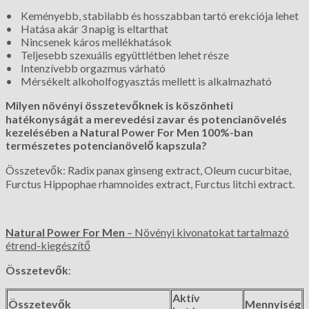
• Keményebb, stabilabb és hosszabban tartó erekciója lehet
• Hatása akár 3 napig is eltarthat
• Nincsenek káros mellékhatások
• Teljesebb szexuális együttlétben lehet része
• Intenzívebb orgazmus várható
• Mérsékelt alkoholfogyasztás mellett is alkalmazható
Milyen növényi összetevőknek is köszönheti
hatékonyságát a merevedési zavar és potencianövelés
kezelésében a Natural Power For Men 100%-ban
természetes potencianövelő kapszula?
Összetevők: Radix panax ginseng extract, Oleum cucurbitae,
Furctus Hippophae rhamnoides extract, Furctus litchi extract.
Natural Power For Men
– Növényi kivonatokat tartalmazó
étrend-kiegészítő
Összetevők
:
Aktív
Összetevők
Mennyiség