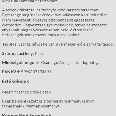
kapszula halzselatint tartalmaz!
A termék tiltott teljesítményfokozókat nem tartalmaz.
Egészsége megőrzése érdekében, válasszon körültekintően!
Nem helyettesíti a vegyes étrendet és az egészséges
életmódot.
:
Fogyasztása gyermekeknek, terhes és szoptató
anyáknak, magas vérnyomásban, szív- é érrendszeri
betegségekben szenvedőknek nem ajánlott!
Tárolás:
Száraz, hűvös helyen, gyermekek elő elzárva tartandó!
Származási hely
: Kína
Minőségét megőrzi:
Csomagoláson jelzett időpontig.
EAN Kód
: 5999887174131
Értékelések
Még nincsenek értékelések.
Csak bejelentkezett és a terméket már megvásárolt
felhasználók írhatnak véleményt.
Kapcsolódó termékek