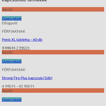
Akció!
Gyors nézet
Elfogyott
FÉRFIAKNAK
Penis XL tabletta – 60 db
9 990
Ft
7 990
Ft
Akció!
Gyors nézet
FÉRFIAKNAK
Strong Fire Plus kapszula (2db)
4 990
Ft
–
45 900
Ft
Akció!
Gyors nézet