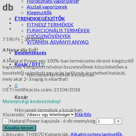
Hordozható vaporizerek
db
Asztali vaporizerek
Kiegészítők
ÉTRENDKIEGÉSZÍTŐK
FITNESZ TERMÉKEK
FUNKCIONÁLIS TERMÉKEK
GYÓGYNÖVÉNYEK
7 590
Ft
–
34 950
Ft
VITAMIN, ÁSVÁNYI ANYAG
A Naturális Erő!
Bejelentkezés
A Natural Power egy 100%-ban természetes étrend-kiegészítő
Kosár /
0
Ft
0
kapszula. Válogatott növényi összetevőinek köszönhetően a
bevételtől számított egy órán belül már éreztetheti hatását,
Nincsenek termékek a kosárban.
mely akár 2-3 napig is eltarthat!
0
OÉTI notifikációs szám:
21104/2018
Kosár
Mennyiségi kedvezmény!
Nincsenek termékek a kosárban.
Kiürítés
Kiszerelés
Natural Power kapszula - 6 db mennyiség
Kosárba teszem
Cikkszám:
TH0070
Kategóriák:
Alkalmi potencianövelők
,