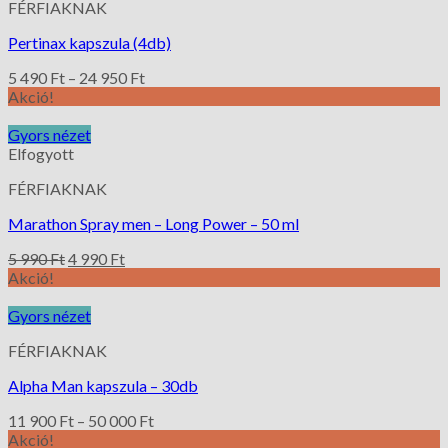
FÉRFIAKNAK
Pertinax kapszula (4db)
5 490
Ft
–
24 950
Ft
Akció!
Gyors nézet
Elfogyott
FÉRFIAKNAK
Marathon Spray men – Long Power – 50 ml
5 990
Ft
4 990
Ft
Akció!
Gyors nézet
FÉRFIAKNAK
Alpha Man kapszula – 30db
11 900
Ft
–
50 000
Ft
Akció!