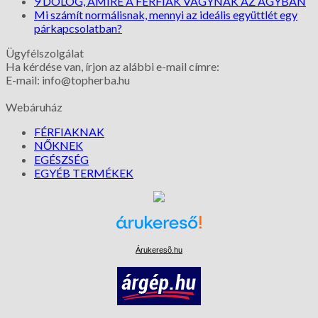
9 DOLOG, AMIRE A FÉRFIAK VÁGYNAK AZ ÁGYBAN
Mi számít normálisnak, mennyi az ideális együttlét egy
párkapcsolatban?
Ügyfélszolgálat
Ha kérdése van, írjon az alábbi e-mail címre:
E-mail: info@topherba.hu
Webáruház
FÉRFIAKNAK
NŐKNEK
EGÉSZSÉG
EGYÉB TERMÉKEK
Árukeresõ.hu