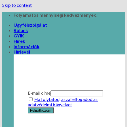
Skip to content
Folyamatos mennyiségi kedvezmények!
Ügyfélszolgálat
Rólunk
GYIK
Hírek
Információk
Hírlevél
E-mail címe
Ha folytatod, azzal elfogadod az
adatvédelmi irányelvet