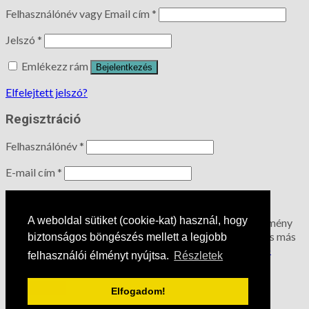
Felhasználónév vagy Email cím
*
Jelszó
*
Emlékezz rám
Bejelentkezés
Elfelejtett jelszó?
Regisztráció
Felhasználónév
*
E-mail cím
*
A jelszót e-mailben kapod majd meg.
A weboldal sütiket (cookie-kat) használ, hogy
A személyes adatokat a weboldalon történő vásárlási élmény
fenntartásához, a fiókhoz való hozzáférés kezeléséhez és más
biztonságos böngészés mellett a legjobb
célokra használjuk, melyeket a
Adatkezelési tájékoztató
felhasználói élményt nyújtsa.
Részletek
tartalmaz.
Regisztráció
Elfogadom!