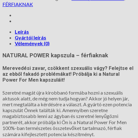
FÉRFIAKNAK
Leírás
Gyártói leírás
Vélemények (0)
NATURAL POWER kapszula – férfiaknak
Merevedési zavar, csökkent szexuális vágy? Felejtse el
az ebből fakadó problémákat! Próbálja ki a Natural
Power For Men kapszuláit!
Szeretné magát újra kirobbanó formába hozni a szexuális
aktusok alatt, de még nem tudja hogyan? Akkor jó helyen jár,
mert megtalálta a kérdésére a választ. A gyártó ezen potencia
kapszulát Önnek találták ki. Amennyiben szeretne
magabiztosabb lenni az ágyban és szeretné lenyűgözni
partnerét, akkor próbálja ki Ön is a Natural Power For Men
100%-ban természetes összetevőket tartalmazó, férfiak
számára kifejlesztett potencia készítményt.