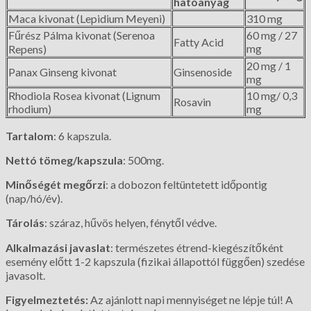
hatóanyag
Maca kivonat (Lepidium Meyeni)
310 mg
Fűrész Pálma kivonat (Serenoa
60 mg / 27
Fatty Acid
mg
Repens)
20 mg / 1
Panax Ginseng kivonat
Ginsenoside
mg
Rhodiola Rosea kivonat (Lignum
10 mg/ 0,3
Rosavin
rhodium)
mg
Tartalom
: 6 kapszula.
Nettó tömeg/kapszula
: 500mg.
Minőségét megőrzi
: a dobozon feltüntetett időpontig
(nap/hó/év).
Tárolás
: száraz, hűvös helyen, fénytől védve.
Alkalmazási javaslat
: természetes étrend-kiegészítőként
esemény előtt 1-2 kapszula (fizikai állapottól függően) szedése
javasolt.
Figyelmeztetés:
Az ajánlott napi mennyiséget ne lépje túl! A