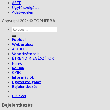
ÁSZF
Ügyfélszolgálat
Adatvédelem
Copyright 2026 ©
TOPHERBA
Főoldal
Webáruház
AKCIÓK
Vaporizátorok
ÉTREND-KIEGÉSZÍTŐK
Hírek
Rólunk
GYIK
Információk
Ügyfélszolgálat
Bejelentkezés
Hírlevél
Bejelentkezés