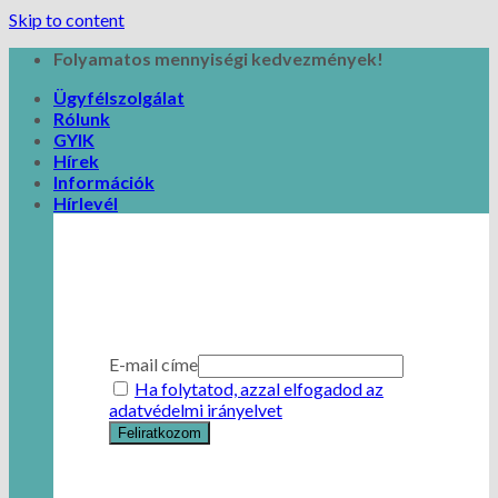
Skip to content
Folyamatos mennyiségi kedvezmények!
Ügyfélszolgálat
Rólunk
GYIK
Hírek
Információk
Hírlevél
E-mail címe
Ha folytatod, azzal elfogadod az
adatvédelmi irányelvet