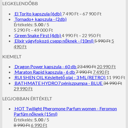
LEGKELENDŐBB
El Torito kapszula (6db)
7 490
Ft
–
67 900
Ft
Tornado+ kapszula - (2db)
Értékelés:
5.00
/ 5
5 290
Ft
–
49 000
Ft
Green Snake First (4db)
4 990
Ft
–
22 950
Ft
Elixir vágyfokozó csepp nőknek - (10ml)
5 990
Ft
5
490
Ft
KIEMELT
Dragon Power kapszula - 60 db
23 490
Ft
20 990
Ft
Maraton Rapid kapszula - 6 db
7 990
Ft
7 490
Ft
RUI SHEN OIL Késleltető olaj - 3 ML (RETRO)
11 990
Ft
BATHMATE HYDRO7 péniszpumpa - BLUE
34 990
Ft
29 990
Ft
LEGJOBBAN ÉRTÉKELT
HOT Twilight Pheromone Parfum women - Feromon
Parfüm nőknek (15ml)
Értékelés:
5.00
/ 5
8 990
Ft
6 990
Ft