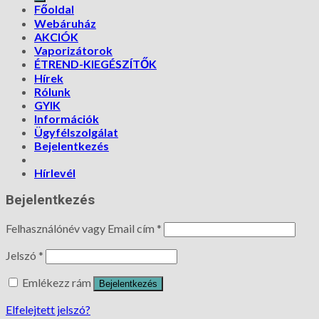
Főoldal
Webáruház
AKCIÓK
Vaporizátorok
ÉTREND-KIEGÉSZÍTŐK
Hírek
Rólunk
GYIK
Információk
Ügyfélszolgálat
Bejelentkezés
Hírlevél
Bejelentkezés
Felhasználónév vagy Email cím
*
Jelszó
*
Emlékezz rám
Bejelentkezés
Elfelejtett jelszó?