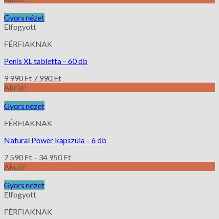
Gyors nézet
Elfogyott
FÉRFIAKNAK
Penis XL tabletta – 60 db
9 990
Ft
7 990
Ft
Akció!
Gyors nézet
FÉRFIAKNAK
Natural Power kapszula – 6 db
7 590
Ft
–
34 950
Ft
Akció!
Gyors nézet
Elfogyott
FÉRFIAKNAK