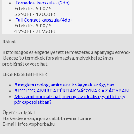
Tornado+ kapszula - (2db)
Értékelés:
5.00
/ 5
5 290
Ft
–
49 000
Ft
Full Contact kapszula (4db)
Értékelés:
5.00
/ 5
4 990
Ft
–
21 950
Ft
Rólunk
Biztonságos és engedélyezett természetes alapanyagú étrend-
kiegészítő termékek forgalmazása, melyekkel számos
problémát orvosolhat.
LEGFRISSEBB HÍREK
9 meglepő dolog, amire a nők vágynak az ágyban
9 DOLOG, AMIRE A FÉRFIAK VÁGYNAK AZ ÁGYBAN
Mi számít normálisnak, mennyi az ideális együttlét egy
párkapcsolatban?
Ügyfélszolgálat
Ha kérdése van, írjon az alábbi e-mail címre:
E-mail: info@topherba.hu