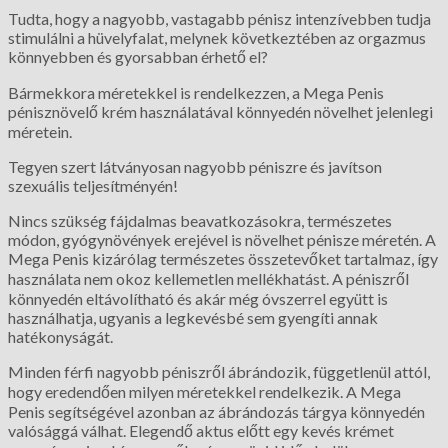
Tudta, hogy a nagyobb, vastagabb pénisz intenzívebben tudja
stimulálni a hüvelyfalat, melynek következtében az orgazmus
könnyebben és gyorsabban érhető el?
Bármekkora méretekkel is rendelkezzen, a Mega Penis
pénisznövelő krém használatával könnyedén növelhet jelenlegi
méretein.
Tegyen szert látványosan nagyobb péniszre és javítson
szexuális teljesítményén!
Nincs szükség fájdalmas beavatkozásokra, természetes
módon, gyógynövények erejével is növelhet pénisze méretén. A
Mega Penis kizárólag természetes összetevőket tartalmaz, így
használata nem okoz kellemetlen mellékhatást. A péniszről
könnyedén eltávolítható és akár még óvszerrel együtt is
használhatja, ugyanis a legkevésbé sem gyengíti annak
hatékonyságát.
Minden férfi nagyobb péniszről ábrándozik, függetlenül attól,
hogy eredendően milyen méretekkel rendelkezik. A Mega
Penis segítségével azonban az ábrándozás tárgya könnyedén
valósággá válhat. Elegendő aktus előtt egy kevés krémet