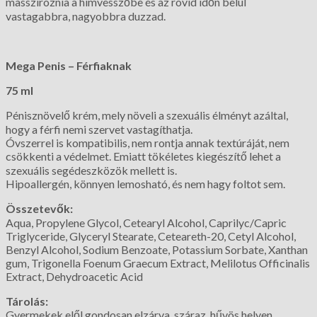
masszíroznia a hímvesszőbe és az rövid időn belül
vastagabbra, nagyobbra duzzad.
Mega Penis – Férfiaknak
75 ml
Pénisznövelő krém, mely növeli a szexuális élményt azáltal,
hogy a férfi nemi szervet vastagíthatja.
Óvszerrel is kompatibilis, nem rontja annak textúráját, nem
csökkenti a védelmet. Emiatt tökéletes kiegészítő lehet a
szexuális segédeszközök mellett is.
Hipoallergén, könnyen lemosható, és nem hagy foltot sem.
Összetevők:
Aqua, Propylene Glycol, Cetearyl Alcohol, Caprilyc/Capric
Triglyceride, Glyceryl Stearate, Ceteareth-20, Cetyl Alcohol,
Benzyl Alcohol, Sodium Benzoate, Potassium Sorbate, Xanthan
gum, Trigonella Foenum Graecum Extract, Melilotus Officinalis
Extract, Dehydroacetic Acid
Tárolás:
Gyermekek elől gondosan elzárva, száraz, hűvös helyen.