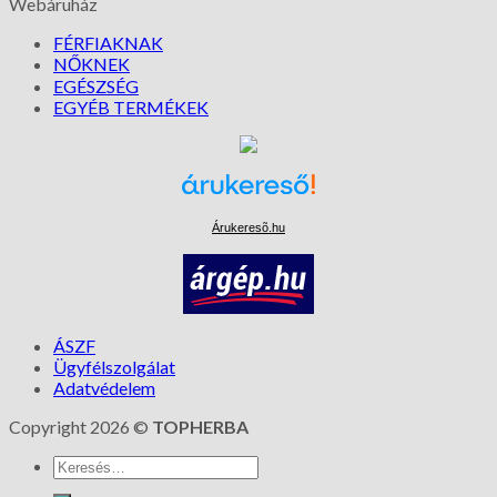
Webáruház
FÉRFIAKNAK
NŐKNEK
EGÉSZSÉG
EGYÉB TERMÉKEK
Árukeresõ.hu
ÁSZF
Ügyfélszolgálat
Adatvédelem
Copyright 2026 ©
TOPHERBA