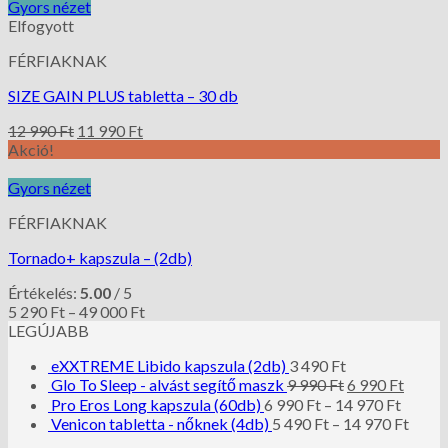
Gyors nézet
Elfogyott
FÉRFIAKNAK
SIZE GAIN PLUS tabletta – 30 db
12 990
Ft
11 990
Ft
Akció!
Gyors nézet
FÉRFIAKNAK
Tornado+ kapszula – (2db)
Értékelés:
5.00
/ 5
5 290
Ft
–
49 000
Ft
LEGÚJABB
eXXTREME Libido kapszula (2db)
3 490
Ft
Glo To Sleep - alvást segítő maszk
9 990
Ft
6 990
Ft
Pro Eros Long kapszula (60db)
6 990
Ft
–
14 970
Ft
Venicon tabletta - nőknek (4db)
5 490
Ft
–
14 970
Ft