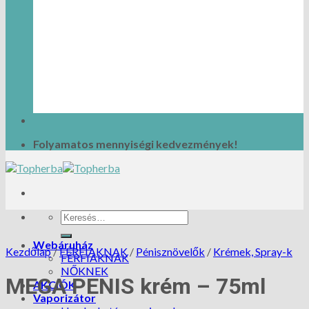
Folyamatos mennyiségi kedvezmények!
Webáruház
Kezdőlap
/
FÉRFIAKNAK
/
Pénisznövelők
/
Krémek, Spray-k
FÉRFIAKNAK
NŐKNEK
MEGA PENIS krém – 75ml
AKCIÓK
Vaporizátor