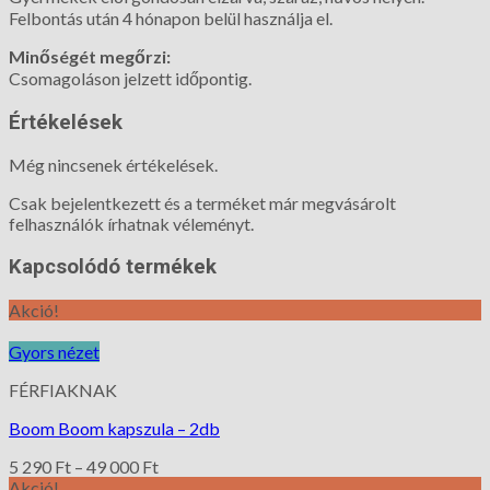
Felbontás után 4 hónapon belül használja el.
Minőségét megőrzi:
Csomagoláson jelzett időpontig.
Értékelések
Még nincsenek értékelések.
Csak bejelentkezett és a terméket már megvásárolt
felhasználók írhatnak véleményt.
Kapcsolódó termékek
Akció!
Gyors nézet
FÉRFIAKNAK
Boom Boom kapszula – 2db
5 290
Ft
–
49 000
Ft
Akció!