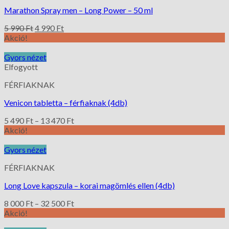
Marathon Spray men – Long Power – 50 ml
5 990
Ft
4 990
Ft
Akció!
Gyors nézet
Elfogyott
FÉRFIAKNAK
Venicon tabletta – férfiaknak (4db)
5 490
Ft
–
13 470
Ft
Akció!
Gyors nézet
FÉRFIAKNAK
Long Love kapszula – korai magömlés ellen (4db)
8 000
Ft
–
32 500
Ft
Akció!