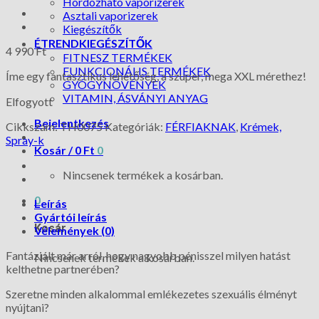
Hordozható vaporizerek
Asztali vaporizerek
Kiegészítők
ÉTRENDKIEGÉSZÍTŐK
4 990
Ft
FITNESZ TERMÉKEK
FUNKCIONÁLIS TERMÉKEK
Íme egy fantasztikus lehetőség, a szuper, mega XXL mérethez!
GYÓGYNÖVÉNYEK
VITAMIN, ÁSVÁNYI ANYAG
Elfogyott
Bejelentkezés
Cikkszám:
TH0075
Kategóriák:
FÉRFIAKNAK
,
Krémek,
Spray-k
Kosár /
0
Ft
0
Nincsenek termékek a kosárban.
0
Leírás
Gyártói leírás
Kosár
Vélemények (0)
Fantáziált már arról, hogy nagyobb pénisszel milyen hatást
Nincsenek termékek a kosárban.
kelthetne partnerében?
Szeretne minden alkalommal emlékezetes szexuális élményt
nyújtani?